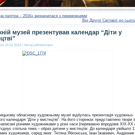
на палітра – 2016» визначилася з переможцями
Від Другої Світової до сьо
ній музей презентував календар “Діти у
цтві”
ано
10.02.2016
|
Автор
administrator
ицькому обласному художньому музеї відбулась презентація художньо-
го календаря “Діти у мистецтві”. На його сторінках представлено твори 
 написані різними художниками у різні часи (переважно впродовж ХІХ-ХХ с
б’єднує спільна тема – образ дитини у мистецтві. До календаря увійшло 1
омих художників, серед яких: Тетяна Яблонська, Іван Їжакевич, Андроник