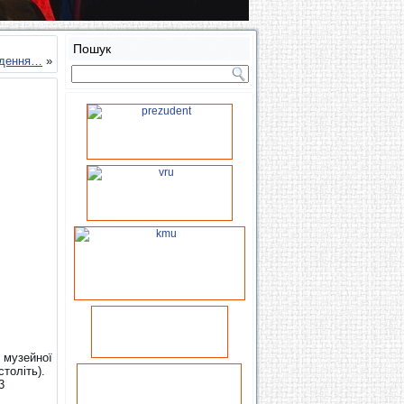
Пошук
годення…
»
з музейної
толіть).
3