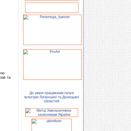
ччю
рав та
До уваги працівників галузі
культури Луганської та Донецької
областей