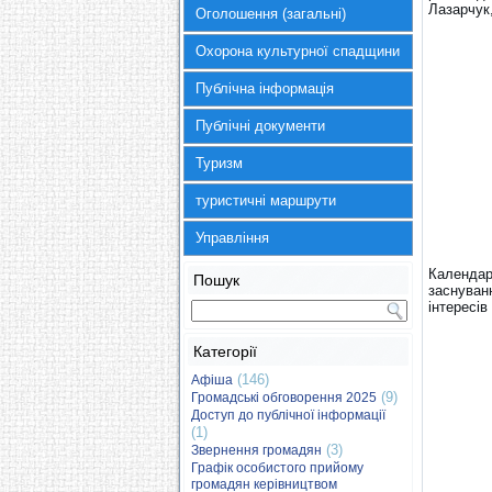
Лазарчук
Оголошення (загальні)
Охорона культурної спадщини
Публічна інформація
Публічні документи
Туризм
туристичні маршрути
Управління
Календар
Пошук
заснуван
інтересів
Категорії
(146)
Афіша
(9)
Громадські обговорення 2025
Доступ до публічної інформації
(1)
(3)
Звернення громадян
Графік особистого прийому
громадян керівництвом