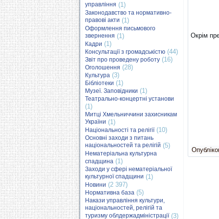
управління
(1)
Законодавство та нормативно-
правові акти
(1)
Оформлення письмового
Окрім пре
звернення
(1)
(1)
Кадри
(44)
Консультації з громадськістю
(16)
Звіт про проведену роботу
(28)
Оголошення
(3)
Культура
(1)
Бібліотеки
(1)
Музеї. Заповідники
Театрально-концертні установи
(1)
Митці Хмельниччини захисникам
України
(1)
(10)
Національності та релігії
Основні заходи з питань
національностей та релігій
(5)
Опубліков
Нематеріальна культурна
(1)
спадщина
Заходи у сфері нематеріальної
культурної спадщини
(1)
(2 397)
Новини
(5)
Нормативна база
Накази управління культури,
національностей, релігій та
туризму облдержадміністрації
(3)