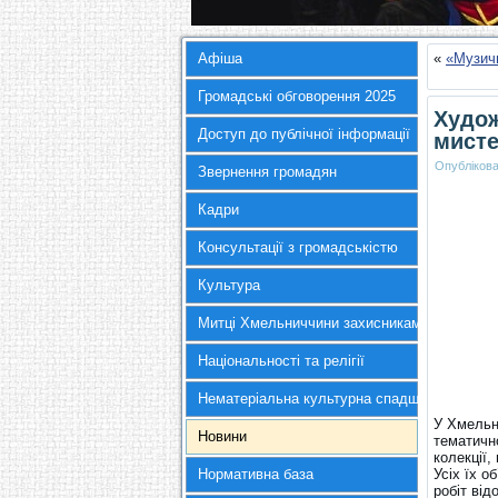
Афіша
«
«Музич
Громадські обговорення 2025
Худож
Доступ до публічної інформації
мисте
Опубліков
Звернення громадян
Кадри
Консультації з громадськістю
Культура
Митці Хмельниччини захисникам України
Національності та релігії
Нематеріальна культурна спадщина
У Хмельн
Новини
тематично
колекції,
Нормативна база
Усіх їх о
робіт від