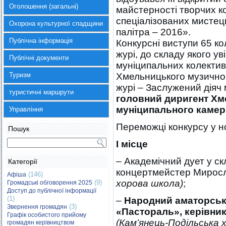
Оголошення (загальні)
майстерності творчих к
спеціалізованих мистец
Охорона культурної спадщини
палітра – 2016».
Публічна інформація
Конкурсні виступи 65 к
журі, до складу якого у
Публічні документи
муніципальних колективі
Туризм
Хмельницького музичног
журі – Заслужений діяч
туристичні маршрути
головний диригент Хм
муніципального камер
Управління
Переможці конкурсу у н
Пошук
І місце
– Академічний дует у ск
Категорії
концертмейстер Мирос
(146)
Афіша
хорова школа)
;
(9)
Громадські обговорення 2025
Доступ до публічної інформації
(1)
–
Народний аматорськ
(3)
Звернення громадян
«Пастораль», керівни
Графік особистого прийому
(
Кам’янець-Подільська 
громадян керівництвом