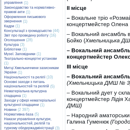
управління
(1)
ІІ місце
Законодавство та нормативно-
правові акти
(1)
Оформлення письмового
–
Вокальне тріо «Розмай
звернення
(1)
концертмейстер Олена
(1)
Кадри
(44)
Консультації з громадськістю
– Вокальний ансамбль ви
(16)
Звіт про проведену роботу
Бойко (
Хмельницька Д
(28)
Оголошення
(3)
Культура
(1)
Бібліотеки
–
Вокальний ансамбль,
(1)
Музеї. Заповідники
концертмейстер Олек
Театрально-концертні установи
(1)
ІІІ місце
Митці Хмельниччини захисникам
України
(1)
– Вокальний ансамбль
(10)
Національності та релігії
Основні заходи з питань
(Хмельницька ДМШ № 3
національностей та релігій
(5)
Нематеріальна культурна
– Вокальний дует у скла
(1)
спадщина
концертмейстер Лідія 
Заходи у сфері нематеріальної
ДМШ)
культурної спадщини
(1)
(2 397)
Новини
(5)
Нормативна база
– Народний аматорський
Накази управління культури,
Галина Гуменюк
(Город
національностей, релігій та
туризму облдержадміністрації
(3)