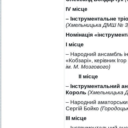
І
V
місце
– Інструментальне трі
(Хмельницька ДМШ № 3
Номінація
«інструмент
І місце
– Народний ансамбль і
«Кобзарі», керівник Іг
ім. М. Мозгового)
ІІ місце
–
Інструментальний ан
Король
(Хмельницька 
– Народний аматорський
Сергій Бойко
(Городоць
ІІІ місце
–
Інструментальний анс