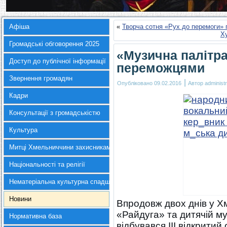
Афіша
«
Творча сотня «Рух до перемоги»
Ху
Громадські обговорення 2025
«Музична палітра
Доступ до публічної інформації
переможцями
Звернення громадян
|
Опубліковано
09.02.2016
Автор
administr
Кадри
Консультації з громадськістю
Культура
Митці Хмельниччини захисникам України
Національності та релігії
Нематеріальна культурна спадщина
Новини
Впродовж двох днів у Х
«Райдуга» та дитячій му
Нормативна база
відбувався ІІI відкритий