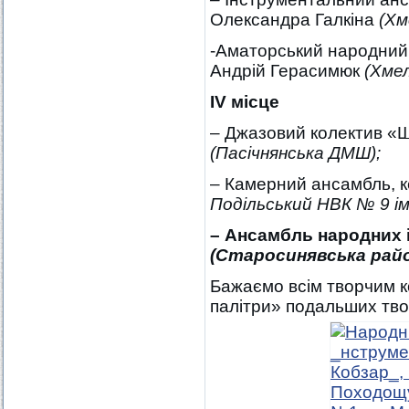
Олександра Галкіна
(Хм
-Аматорський народний 
Андрій Герасимюк
(Хме
І
V
місце
– Джазовий колектив «Ш
(Пасічнянська ДМШ);
– Камерний ансамбль, к
Подільський НВК № 9 ім.
–
Ансамбль народних і
(
Старосинявська рай
Бажаємо всім творчим 
палітри» подальших твор