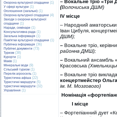
– Вокальне тріо «Три 
(1)
Охорона культурної спадщини
(
Волочиська ДШМ)
(1)
У сфері культури
(1)
Оголошення (загальні)
(4)
Охорона культурної спадщини
І
V
місце
Заходи з охорони культурної
(1)
спадщини
– Народний аматорський
(1)
Наради, семінари
Іван Цибуля, концертм
(1)
Консультативна рада
ДШМ);
(1)
Загальна інформація
(1)
Пам'ятки культурної спадщини
(36)
Публічна інформація
–
Вокальне тріо, керівн
(73)
Публічні документи
районна ДМШ);
(38)
Туризм
(1)
Курорти
–
Вокальний ансамбль «
(1)
Маків
Красовська
(Хмельниць
(9)
Мінеральні води
(1)
Сільський туризм
(1)
Перелік агроосель
–
Вокальне тріо виклада
(22)
Туристична афіша
концертмейстер Ольга
(5)
Туристичні маршрути
ім. М. Мозгового)
(32)
туристичні маршрути
(1)
Управління
Номінація
«фортепіан
І місце
– Фортепіанний дует «К