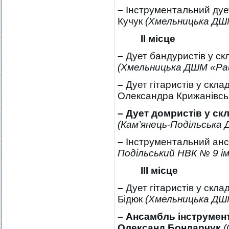
–
Інструментальний дует
Кучук
(Хмельницька ДШ
ІІ місце
–
Дует бандуристів у ск
(Хмельницька ДШМ «Рай
–
Дует гітаристів у скл
Олександра Крижанівсь
–
Дует домристів у скл
(
Кам’янець-Подільська Д
–
Інструментальний ан
Подільський НВК № 9 ім.
ІІІ місце
–
Дует гітаристів у скла
Бідюк
(Хмельницька ДШ
– Ансамбль інструмент
Олександ Бондарчук
(