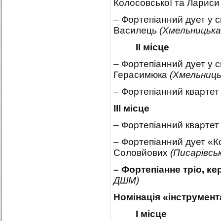
Колосовської та Ларис
– Фортепіанний дует у с
Василець
(Хмельницьк
ІІ місце
– Фортепіанний дует у с
Герасимюка
(Хмельниц
– Фортепіанний квартет
ІІІ місце
– Фортепіанний квартет
– Фортепіанний дует «Ко
Соловйових
(Писарівсь
– Фортепіанне тріо, ке
ДШМ)
Номінація
«інструмент
І місце