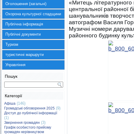
«Митець літературного 
Оголошення (загальні)
центральної районної б
Охорона культурної спадщини
шанувальників творчост
автографом Василя Гор
Публічна інформація
Музичні номери дарува
Публічні документи
районного будинку куль
Туризм
туристичні маршрути
Управління
Пошук
Категорії
(146)
Афіша
(9)
Громадські обговорення 2025
Доступ до публічної інформації
(1)
(3)
Звернення громадян
Графік особистого прийому
громадян керівництвом