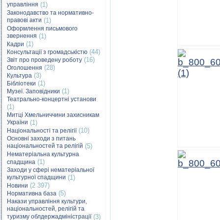
управління
(1)
Законодавство та нормативно-
правові акти
(1)
Оформлення письмового
звернення
(1)
(1)
Кадри
(44)
Консультації з громадськістю
(16)
Звіт про проведену роботу
(28)
Оголошення
(3)
Культура
(1)
Бібліотеки
(1)
Музеї. Заповідники
Театрально-концертні установи
(1)
Митці Хмельниччини захисникам
України
(1)
(10)
Національності та релігії
Основні заходи з питань
національностей та релігій
(5)
Нематеріальна культурна
(1)
спадщина
Заходи у сфері нематеріальної
культурної спадщини
(1)
(2 397)
Новини
(5)
Нормативна база
Накази управління культури,
національностей, релігій та
туризму облдержадміністрації
(3)