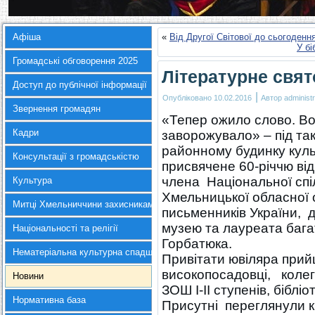
Афіша
«
Від Другої Світової до сьогоден
У бі
Громадські обговорення 2025
Літературне свят
Доступ до публічної інформації
|
Опубліковано
10.02.2016
Автор
administr
Звернення громадян
«Тепер ожило слово. Во
Кадри
заворожувало» – під т
районному будинку куль
Консультації з громадськістю
присвячене 60-річчю ві
члена Національної спі
Культура
Хмельницької обласної о
Митці Хмельниччини захисникам України
письменників України, 
музею та лауреата бага
Національності та релігії
Горбатюка.
Нематеріальна культурна спадщина
Привітати ювіляра прий
високопосадовці, колеги
Новини
ЗОШ І-ІІ ступенів, біблі
Нормативна база
Присутні переглянули к