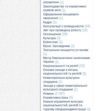
управління
(1)
Законодавство та нормативно-
правові акти
(1)
Оформлення письмового
звернення
(1)
(1)
Кадри
(44)
Консультації з громадськістю
(16)
Звіт про проведену роботу
(28)
Оголошення
(3)
Культура
(1)
Бібліотеки
(1)
Музеї. Заповідники
Театрально-концертні установи
(1)
Митці Хмельниччини захисникам
України
(1)
(10)
Національності та релігії
Основні заходи з питань
національностей та релігій
(5)
Нематеріальна культурна
(1)
спадщина
Заходи у сфері нематеріальної
культурної спадщини
(1)
(2 397)
Новини
(5)
Нормативна база
Накази управління культури,
національностей, релігій та
туризму облдержадміністрації
(3)