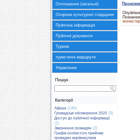
Продов
Оголошення (загальні)
Опубліков
Охорона культурної спадщини
Позначки
монасти
Публічна інформація
Публічні документи
Туризм
туристичні маршрути
Управління
Пошук
Категорії
(146)
Афіша
(9)
Громадські обговорення 2025
Доступ до публічної інформації
(1)
(3)
Звернення громадян
Графік особистого прийому
громадян керівництвом