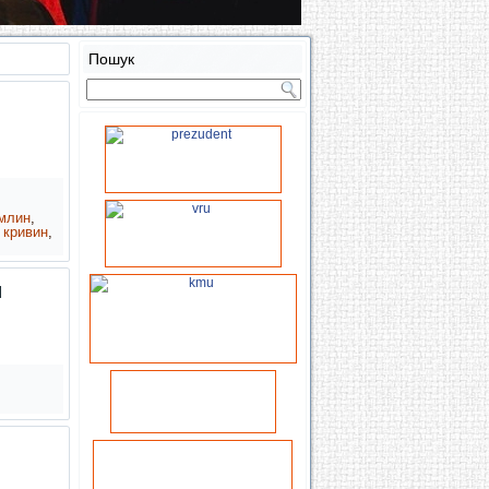
Пошук
млин
,
 кривин
,
и