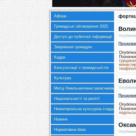
Афіша
форте
Громадські обговорення 2025
Воли
Опубліков
Доступ до публічної інформації
Продов
Звернення громадян
Опубліков
Позначки
Кадри
гурщина
монасти
Консультації з громадськістю
теофіпол
Культура
Еволю
Опубліков
Митці Хмельниччини захисникам України
Продов
Національності та релігії
Опубліков
Позначки
Нематеріальна культурна спадщина
подільсь
Новини
Оксам
Нормативна база
Опубліков