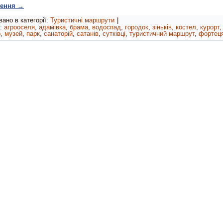
ження
→
ано в категорії:
Туристичні маршрути
|
:
агрооселя
,
адамівка
,
брама
,
водоспад
,
городок
,
зіньків
,
костел
,
курорт
р
,
музей
,
парк
,
санаторій
,
сатанів
,
сутківці
,
туристичний маршрут
,
фортец