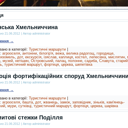
ця
нська Хмельниччина
ано
21.06.2012
|
Автор
administrator
ження
→
ано в категорії:
Туристичні маршрути
|
:
агрооселя
,
антоніни
,
білогір'я
,
вежа
,
велика радогощ
,
городище
,
тизомель
,
дот
,
екскурсія
,
ізяслав
,
каплиця
,
костел
,
лепесівка
,
мислятин
,
р
,
музей
,
нетішин
,
Островський
,
палац
,
полонне
,
садиба
,
Славута
,
старий
ь
,
туристичний маршрут
,
фортеця
,
церква
,
шепетівка
ція фортифікаційних споруд Хмельниччин
ано
21.06.2012
|
Автор
administrator
ження
→
ано в категорії:
Туристичні маршрути
|
:
агрооселя
,
башта
,
дот
,
жванець
,
замок
,
заповідник
,
зіньків
,
кам'янець-
кий
,
мури
,
сутківці
,
туристичний маршрут
,
фортеця
,
церква
,
шарівка
итові стежки Поділля
ано
21.06.2012
|
Автор
administrator