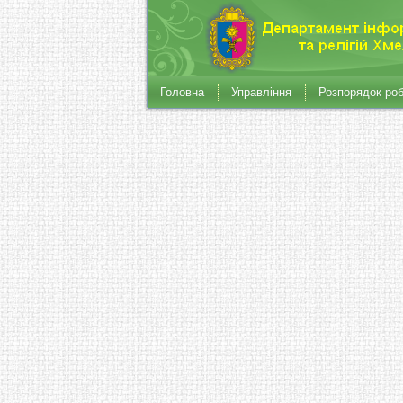
Головна
Управління
Розпорядок ро