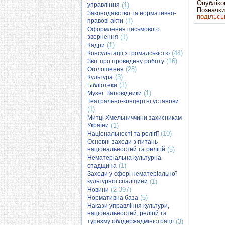
Опубліков
управління
(1)
Позначки
Законодавство та нормативно-
подільсь
правові акти
(1)
Оформлення письмового
звернення
(1)
(1)
Кадри
(44)
Консультації з громадськістю
(16)
Звіт про проведену роботу
(28)
Оголошення
(3)
Культура
(1)
Бібліотеки
(1)
Музеї. Заповідники
Театрально-концертні установи
(1)
Митці Хмельниччини захисникам
України
(1)
(10)
Національності та релігії
Основні заходи з питань
національностей та релігій
(5)
Нематеріальна культурна
(1)
спадщина
Заходи у сфері нематеріальної
культурної спадщини
(1)
(2 397)
Новини
(5)
Нормативна база
Накази управління культури,
національностей, релігій та
туризму облдержадміністрації
(3)