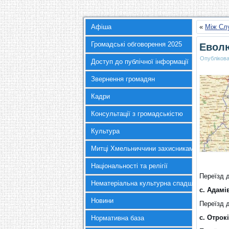
Афіша
«
Між Сл
Громадські обговорення 2025
Еволю
Опубліков
Доступ до публічної інформації
Звернення громадян
Кадри
Консультації з громадськістю
Культура
Митці Хмельниччини захисникам України
Національності та релігії
Переїзд д
Нематеріальна культурна спадщина
с. Адамі
Новини
Переїзд 
с. Отрок
Нормативна база