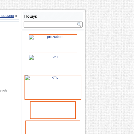
ниччина
»
Пошук
и
рний