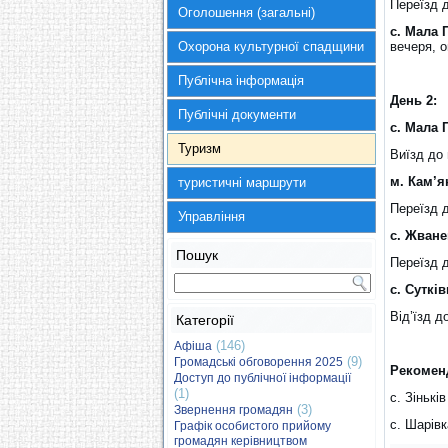
Переїзд 
Оголошення (загальні)
с. Мала 
Охорона культурної спадщини
вечеря, о
Публічна інформація
День 2:
Публічні документи
с. Мала 
Туризм
Виїзд до
м. Кам’я
туристичні маршрути
Переїзд 
Управління
с. Жван
Пошук
Переїзд д
с. Сутків
Від’їзд д
Категорії
(146)
Афіша
(9)
Громадські обговорення 2025
Рекоменд
Доступ до публічної інформації
(1)
с. Зінькі
(3)
Звернення громадян
с. Шарів
Графік особистого прийому
громадян керівництвом