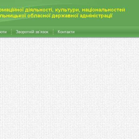
боти
Зворотній зв’язок
Контакти