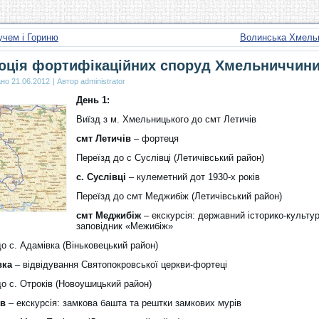
учем і Гориню
Волинська Хмель
ція фортифікаційних споруд Хмельниччин
ано
21.06.2012
|
Автор
administrator
День 1:
Виїзд з м. Хмельницького до смт Летичів
смт Летичів
– фортеця
Переїзд до с Суслівці (Летичівський район)
с. Суслівці
– кулеметний дот 1930-х років
Переїзд до смт Меджибіж (Летичівський район)
смт Меджибіж
– екскурсія: державний історико-культу
заповідник «Межибіж»
о с. Адамівка (Віньковецький район)
вка
– відвідування Святопокровської церкви-фортеці
до с. Отроків (Новоушицький район)
ів
– екскурсія: замкова башта та рештки замкових мурів