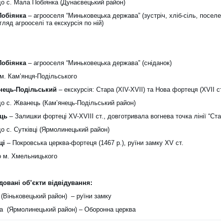
до с. Мала Побіянка (Дунаєвецький район)
Побіянка
– агрооселя “Миньковецька держава” (зустріч, хліб-сіль, поселе
гляд агрооселі та екскурсія по ній)
Побіянка
– агрооселя “Миньковецька держава” (сніданок)
 м. Кам’янця-Подільського
нець-Подільський
– екскурсія: Стара (XIV-XVII) та Нова фортеця (XVII ст
до с. Жванець (Кам’янець-Подільський район)
ець
– Залишки фортеці XV-XVIII ст., довготривала вогнева точка лінії “Ста
о с. Сутківці (Ярмолинецький район)
ці
– Покровська церква-фортеця (1467 р.), руїни замку XV ст.
о м. Хмельницького
овані об’єкти відвідування:
в (Віньковецький район) – руїни замку
ка (Ярмолинецький район) – Оборонна церква