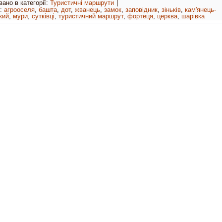
ано в категорії:
Туристичні маршрути
|
:
агрооселя
,
башта
,
дот
,
жванець
,
замок
,
заповідник
,
зіньків
,
кам'янець-
кий
,
мури
,
сутківці
,
туристичний маршрут
,
фортеця
,
церква
,
шарівка