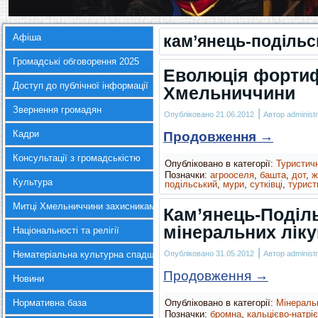
Афіша
кам’янець-подільс
Громадські обговорення 2025
Еволюція фортиф
Доступ до публічної інформації
Хмельниччини
Звернення громадян
|
Опубліковано
21.06.2012
Автор
administr
Кадри
Продовження
→
Консультації з громадськістю
Опубліковано в категорії:
Туристич
Позначки:
агрооселя
,
башта
,
дот
,
ж
Культура
подільський
,
мури
,
сутківці
,
турист
Митці Хмельниччини захисникам України
Кам’янець-Поділ
мінеральних лік
Національності та релігії
|
Нематеріальна культурна спадщина
Опубліковано
31.05.2012
Автор
administr
Продовження
→
Новини
Нормативна база
Опубліковано в категорії:
Мінераль
Позначки:
бромна
,
кальцієво-натрі