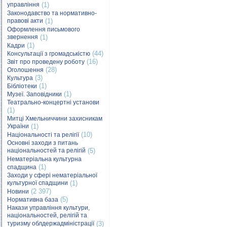
управління
(1)
Законодавство та нормативно-
правові акти
(1)
Оформлення письмового
звернення
(1)
(1)
Кадри
(44)
Консультації з громадськістю
(16)
Звіт про проведену роботу
(28)
Оголошення
(3)
Культура
(1)
Бібліотеки
(1)
Музеї. Заповідники
Театрально-концертні установи
(1)
Митці Хмельниччини захисникам
України
(1)
(10)
Національності та релігії
Основні заходи з питань
національностей та релігій
(5)
Нематеріальна культурна
(1)
спадщина
Заходи у сфері нематеріальної
культурної спадщини
(1)
(2 397)
Новини
(5)
Нормативна база
Накази управління культури,
національностей, релігій та
туризму облдержадміністрації
(3)