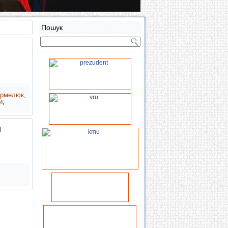
Пошук
армелюк
,
и
,
и