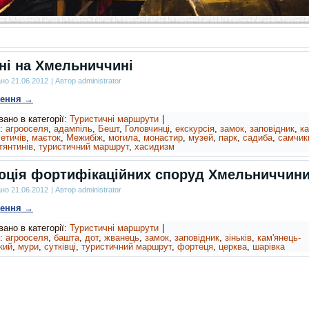
ні на Хмельниччині
ано
21.06.2012
|
Автор
administrator
ження
→
ано в категорії:
Туристичні маршрути
|
:
агрооселя
,
адампіль
,
Бешт
,
Головчинці
,
екскурсія
,
замок
,
заповідник
,
к
етичів
,
маєток
,
Межибіж
,
могила
,
монастир
,
музей
,
парк
,
садиба
,
самчик
тянтинів
,
туристичний маршрут
,
хасидизм
ція фортифікаційних споруд Хмельниччин
ано
21.06.2012
|
Автор
administrator
ження
→
ано в категорії:
Туристичні маршрути
|
:
агрооселя
,
башта
,
дот
,
жванець
,
замок
,
заповідник
,
зіньків
,
кам'янець-
кий
,
мури
,
сутківці
,
туристичний маршрут
,
фортеця
,
церква
,
шарівка