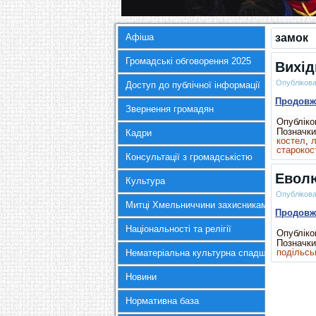
Афіша
замок
Громадські обговорення 2025
Вихід
Опубліков
Доступ до публічної інформації
Продов
Звернення громадян
Опубліков
Позначки
Кадри
костел
,
л
старокос
Консультації з громадськістю
Еволю
Культура
Опубліков
Митці Хмельниччини захисникам України
Продов
Національності та релігії
Опубліков
Позначки
подільсь
Нематеріальна культурна спадщина
Новини
Нормативна база