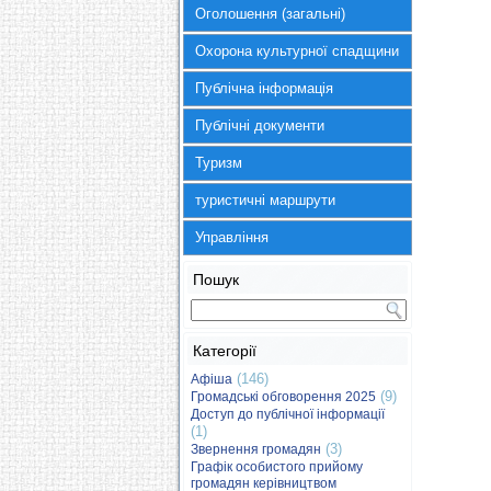
Оголошення (загальні)
Охорона культурної спадщини
Публічна інформація
Публічні документи
Туризм
туристичні маршрути
Управління
Пошук
Категорії
(146)
Афіша
(9)
Громадські обговорення 2025
Доступ до публічної інформації
(1)
(3)
Звернення громадян
Графік особистого прийому
громадян керівництвом