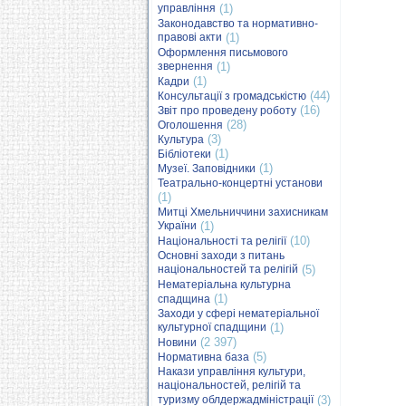
управління
(1)
Законодавство та нормативно-
правові акти
(1)
Оформлення письмового
звернення
(1)
(1)
Кадри
(44)
Консультації з громадськістю
(16)
Звіт про проведену роботу
(28)
Оголошення
(3)
Культура
(1)
Бібліотеки
(1)
Музеї. Заповідники
Театрально-концертні установи
(1)
Митці Хмельниччини захисникам
України
(1)
(10)
Національності та релігії
Основні заходи з питань
національностей та релігій
(5)
Нематеріальна культурна
(1)
спадщина
Заходи у сфері нематеріальної
культурної спадщини
(1)
(2 397)
Новини
(5)
Нормативна база
Накази управління культури,
національностей, релігій та
туризму облдержадміністрації
(3)