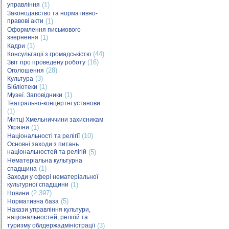
управління
(1)
Законодавство та нормативно-
правові акти
(1)
Оформлення письмового
звернення
(1)
(1)
Кадри
(44)
Консультації з громадськістю
(16)
Звіт про проведену роботу
(28)
Оголошення
(3)
Культура
(1)
Бібліотеки
(1)
Музеї. Заповідники
Театрально-концертні установи
(1)
Митці Хмельниччини захисникам
України
(1)
(10)
Національності та релігії
Основні заходи з питань
національностей та релігій
(5)
Нематеріальна культурна
(1)
спадщина
Заходи у сфері нематеріальної
культурної спадщини
(1)
(2 397)
Новини
(5)
Нормативна база
Накази управління культури,
національностей, релігій та
туризму облдержадміністрації
(3)