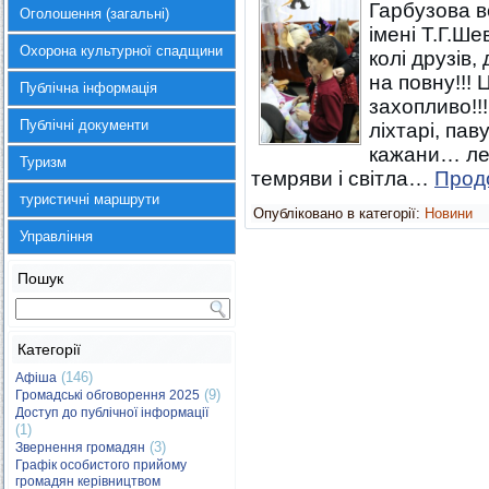
Гарбузова ве
Оголошення (загальні)
імені Т.Г.Ш
Охорона культурної спадщини
колі друзів
на повну!!!
Публічна інформація
захопливо!!
Публічні документи
ліхтарі, пав
кажани… лег
Туризм
темряви і світла…
Прод
туристичні маршрути
Опубліковано в категорії:
Новини
Управління
Пошук
Категорії
(146)
Афіша
(9)
Громадські обговорення 2025
Доступ до публічної інформації
(1)
(3)
Звернення громадян
Графік особистого прийому
громадян керівництвом