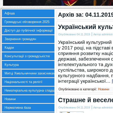
Афіша
Архів за:
04.11.201
Громадські обговорення 2025
Український кул
Доступ до публічної інформації
|
Опубліковано
04.11.2019
Автор
administr
Звернення громадян
Український культурний
у 2017 році, на підставі
Кадри
сприяння розвитку наці
Консультації з громадськістю
державі, забезпечення 
інтелектуального та дух
Культура
суспільства, широкого 
Митці Хмельниччини захисникам України
культурного надбання, п
інтеграції української…
Національності та релігії
Опубліковано в категорії:
Новини
Нематеріальна культурна спадщина
Страшне й веселе
Новини
|
Нормативна база
Опубліковано
04.11.2019
Автор
administr