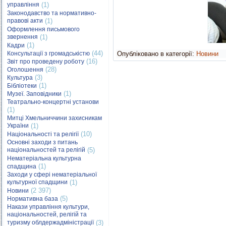
управління
(1)
Законодавство та нормативно-
правові акти
(1)
Оформлення письмового
звернення
(1)
(1)
Кадри
(44)
Консультації з громадськістю
Опубліковано в категорії:
Новини
(16)
Звіт про проведену роботу
(28)
Оголошення
(3)
Культура
(1)
Бібліотеки
(1)
Музеї. Заповідники
Театрально-концертні установи
(1)
Митці Хмельниччини захисникам
України
(1)
(10)
Національності та релігії
Основні заходи з питань
національностей та релігій
(5)
Нематеріальна культурна
(1)
спадщина
Заходи у сфері нематеріальної
культурної спадщини
(1)
(2 397)
Новини
(5)
Нормативна база
Накази управління культури,
національностей, релігій та
туризму облдержадміністрації
(3)