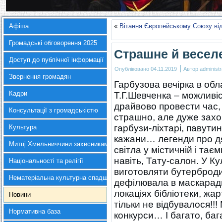
Афіша
«
Вітання Європейському Союзу від
Громадські обговорення 2025
Страшне й веселе
Доступ до публічної інформації
|
Опубліковано
04.11.2019
Автор
administr
Звернення громадян
Гарбузова вечірка в обла
Кадри
Т.Г.Шевченка – можливіс
драйвово провести час, 
Консультації з громадськістю
страшно, але дуже захоп
гарбузи-ліхтарі, павутин
Культура
кажани… легенди про дя
Митці Хмельниччини захисникам України
світла у містичній і таєм
навіть, Тату-салон. У К
Національності та релігії
виготовляти бутерброди-
Нематеріальна культурна спадщина
дефілювала в маскарадн
локаціях бібліотеки, жар
Новини
тільки не відбувалося!!!
Нормативна база
конкурси… І багато, баг