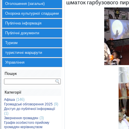
шматок гарбузового пир
Оголошення (загальні)
Охорона культурної спадщини
Публічна інформація
Публічні документи
Туризм
туристичні маршрути
Управління
Пошук
Категорії
(146)
Афіша
(9)
Громадські обговорення 2025
Доступ до публічної інформації
(1)
(3)
Звернення громадян
Графік особистого прийому
громадян керівництвом