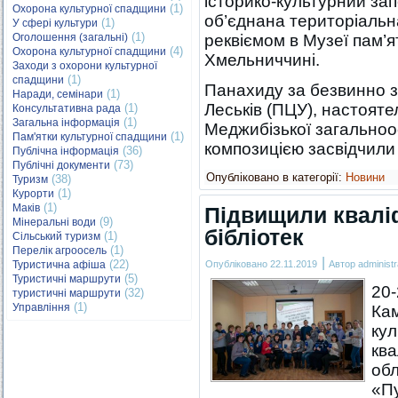
історико-культурний за
(1)
Охорона культурної спадщини
об’єднана територіальн
(1)
У сфері культури
(1)
Оголошення (загальні)
реквіємом в Музеї пам’я
(4)
Охорона культурної спадщини
Хмельниччині.
Заходи з охорони культурної
(1)
спадщини
Панахиду за безвинно з
(1)
Наради, семінари
Леськів (ПЦУ), настояте
(1)
Консультативна рада
(1)
Загальна інформація
Меджибізької загальноо
(1)
Пам'ятки культурної спадщини
композицією засвідчи
(36)
Публічна інформація
(73)
Публічні документи
Опубліковано в категорії:
Новини
(38)
Туризм
(1)
Курорти
(1)
Маків
Підвищили квалі
(9)
Мінеральні води
бібліотек
(1)
Сільський туризм
(1)
Перелік агроосель
|
(22)
Туристична афіша
Опубліковано
22.11.2019
Автор
administr
(5)
Туристичні маршрути
20-
(32)
туристичні маршрути
(1)
Управління
Кам
кул
ква
обл
«Пу