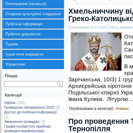
Оголошення (загальні)
Хмельниччину від
Охорона культурної спадщини
Греко-Католицько
Публічна інформація
|
Опубліковано
27.11.2019
Автор
administr
Публічні документи
Оте
Ка
Туризм
Свя
туристичні маршрути
пас
Управління
В м
хра
Пошук
Зарічанська, 10/3) 1 гру
Архиєрейська хіротонія 
Подільської єпархії Укр
Категорії
Івана Кулика. Літургію
(146)
Афіша
(9)
Громадські обговорення 2025
Опубліковано в категорії:
Новини
Доступ до публічної інформації
(1)
Про проведення 
(3)
Звернення громадян
Графік особистого прийому
Тернопілля
громадян керівництвом