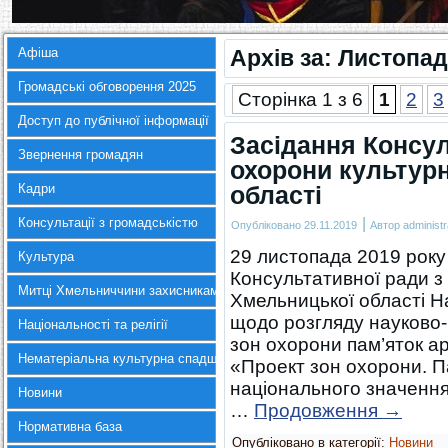
Афіша
Архів за:
Листопад
Громадські обговорення 2025
Сторінка 1 з 6
1
2
3
Доступ до публічної інформації
Засідання Консул
Звернення громадян
охорони культур
Кадри
області
|
Консультації з громадськістю
Опубліковано
29.11.2019
Автор
administr
29 листопада 2019 року
Культура
Консультативної ради з
Митці Хмельниччини захисникам України
Хмельницької області На
щодо розгляду науково-
Національності та релігії
зон охорони пам’яток а
Нематеріальна культурна спадщина
«Проект зон охорони. П
національного значення 
Новини
…
Продовження
→
Нормативна база
Опубліковано в категорії:
Новини