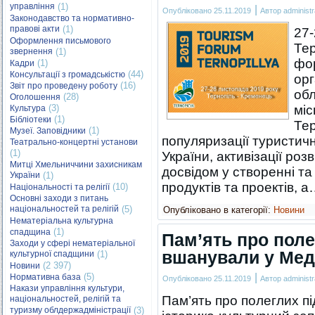
управління
(1)
|
Опубліковано
25.11.2019
Автор
administr
Законодавство та нормативно-
правові акти
(1)
27-
Оформлення письмового
Тер
звернення
(1)
фо
(1)
Кадри
(44)
Консультації з громадськістю
орг
(16)
Звіт про проведену роботу
обл
(28)
Оголошення
(3)
міс
Культура
(1)
Бібліотеки
Тер
(1)
Музеї. Заповідники
популяризації туристичн
Театрально-концертні установи
(1)
України, активізації роз
Митці Хмельниччини захисникам
досвідом у створенні т
України
(1)
продуктів та проектів, 
(10)
Національності та релігії
Основні заходи з питань
національностей та релігій
(5)
Опубліковано в категорії:
Новини
Нематеріальна культурна
(1)
спадщина
Пам’ять про поле
Заходи у сфері нематеріальної
вшанували у Мед
культурної спадщини
(1)
(2 397)
Новини
|
(5)
Нормативна база
Опубліковано
25.11.2019
Автор
administr
Накази управління культури,
Пам’ять про полеглих п
національностей, релігій та
туризму облдержадміністрації
(3)