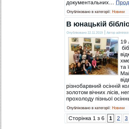
документальних…
Про
Опубліковано в категорії:
Новини
В юнацькій біблі
|
Опубліковано
22.11.2019
Автор
administr
19 
біб
від
хме
та 
Ма
від
різнобарвний осінній ко
золотом вічних лісів, н
прохолоду пізньої осін
Опубліковано в категорії:
Новини
Сторінка 1 з 6
1
2
3