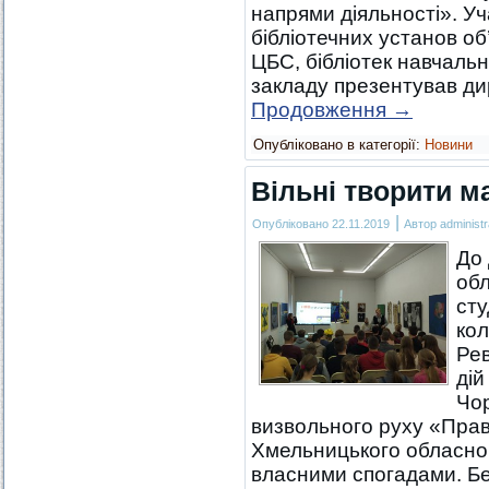
напрями діяльності». Уч
бібліотечних установ о
ЦБС, бібліотек навчальн
закладу презентував д
Продовження
→
Опубліковано в категорії:
Новини
Вільні творити м
|
Опубліковано
22.11.2019
Автор
administr
До 
обл
сту
кол
Рев
дій
Чор
визвольного руху «Прав
Хмельницького обласно
власними спогадами. Б