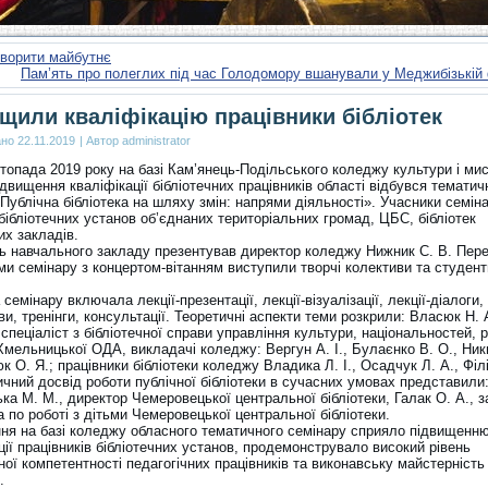
творити майбутнє
Пам’ять про полеглих під час Голодомору вшанували у Меджибізькій
щили кваліфікацію працівники бібліотек
ано
22.11.2019
|
Автор
administrator
топада 2019 року на базі Кам’янець-Подільського коледжу культури і ми
двищення кваліфікації бібліотечних працівників області відбувся тематич
Публічна бібліотека на шляху змін: напрями діяльності». Учасники семіна
бібліотечних установ об’єднаних територіальних громад, ЦБС, бібліотек
их закладів.
ть навчального закладу презентував директор коледжу Нижник С. В. Пер
ми семінару з концертом-вітанням виступили творчі колективи та студент
семінару включала лекції-презентації, лекції-візуалізації, лекції-діалоги,
ви, тренінги, консультації. Теоретичні аспекти теми розкрили: Власюк Н. 
спеціаліст з бібліотечної справи управління культури, національностей, р
Хмельницької ОДА, викладачі коледжу: Вергун А. І., Булаєнко В. О., Ник
к О. Я.; працівники бібліотеки коледжу Владика Л. І., Осадчук Л. А., Філі
чний досвід роботи публічної бібліотеки в сучасних умовах представили
ка М. М., директор Чемеровецької центральної бібліотеки, Галак О. А., 
 по роботі з дітьми Чемеровецької центральної бібліотеки.
ня на базі коледжу обласного тематичного семінару сприяло підвищенн
ії працівників бібліотечних установ, продемонструвало високий рівень
ої компетентності педагогічних працівників та виконавську майстерність
.