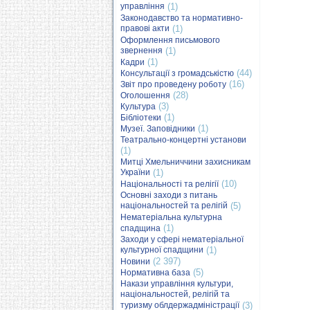
управління
(1)
Законодавство та нормативно-
правові акти
(1)
Оформлення письмового
звернення
(1)
(1)
Кадри
(44)
Консультації з громадськістю
(16)
Звіт про проведену роботу
(28)
Оголошення
(3)
Культура
(1)
Бібліотеки
(1)
Музеї. Заповідники
Театрально-концертні установи
(1)
Митці Хмельниччини захисникам
України
(1)
(10)
Національності та релігії
Основні заходи з питань
національностей та релігій
(5)
Нематеріальна культурна
(1)
спадщина
Заходи у сфері нематеріальної
культурної спадщини
(1)
(2 397)
Новини
(5)
Нормативна база
Накази управління культури,
національностей, релігій та
туризму облдержадміністрації
(3)