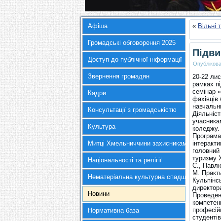
Афіша
«
Вільні 
Громадські обговорення 2025
Підви
Доступ до публічної інформації
Опубліков
Звернення громадян
20-22 лис
рамках пі
семінар «
Кадри
фахівців 
навчальн
Консультації з громадськістю
Діяльніс
учасника
Культура
коледжу.
Програма 
Митці Хмельниччини захисникам України
інтеракти
головний 
туризму 
Національності та релігії
С., Павлю
М. Практи
Нематеріальна культурна спадщина
Кульпінсь
директора
Новини
Проведен
компетенц
професійн
Нормативна база
студентів