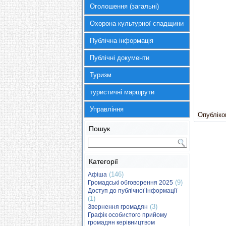
Оголошення (загальні)
Охорона культурної спадщини
Публічна інформація
Публічні документи
Туризм
туристичні маршрути
Управління
Опубліков
Пошук
Категорії
(146)
Афіша
(9)
Громадські обговорення 2025
Доступ до публічної інформації
(1)
(3)
Звернення громадян
Графік особистого прийому
громадян керівництвом