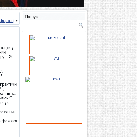
Пошук
 фортеці
»
стецтв у
ний
ру – 29
ед
и
 практичні
А.,
елігій та
итюк С.
пчук Т.
:
заступник
ю фахової