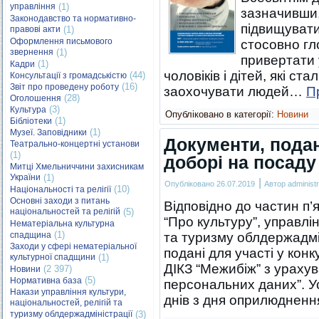
управління
(1)
зазначивши,
Законодавство та нормативно-
підвищувати
правові акти
(1)
Оформлення письмового
стосовно гл
звернення
(1)
привертати 
(1)
Кадри
чоловіків і дітей, які с
(44)
Консультації з громадськістю
(16)
Звіт про проведену роботу
заохочувати людей…
П
(28)
Оголошення
(3)
Культура
Опубліковано в категорії:
Новини
(1)
Бібліотеки
(1)
Музеї. Заповідники
Документи, подан
Театрально-концертні установи
(1)
доборі на посаду
Митці Хмельниччини захисникам
України
(1)
|
Опубліковано
26.07.2019
Автор
administr
(10)
Національності та релігії
Основні заходи з питань
Відповідно до частин п’я
національностей та релігій
(5)
“Про культуру”, управлі
Нематеріальна культурна
(1)
спадщина
та туризму облдержадмі
Заходи у сфері нематеріальної
подані для участі у кон
культурної спадщини
(1)
ДІКЗ “Межибіж” з ураху
(2 397)
Новини
(5)
Нормативна база
персональних даних”. Ус
Накази управління культури,
днів з дня оприлюднен
національностей, релігій та
туризму облдержадміністрації
(3)