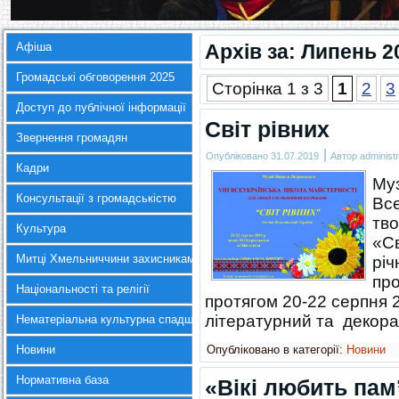
Афіша
Архів за:
Липень 2
Громадські обговорення 2025
Сторінка 1 з 3
1
2
3
Доступ до публічної інформації
Світ рівних
Звернення громадян
|
Опубліковано
31.07.2019
Автор
administr
Кадри
Муз
Консультації з громадськістю
Все
тв
Культура
«Св
Митці Хмельниччини захисникам України
річ
про
Національності та релігії
протягом 20-22 серпня 
літературний та декор
Нематеріальна культурна спадщина
Новини
Опубліковано в категорії:
Новини
Нормативна база
«Вікі любить пам