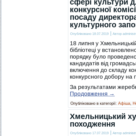
сфері культури 
конкурсної комісі
посаду директора
культурного зап
|
Опубліковано
18.07.2019
Автор
administr
18 липня у Хмельницькій
бібліотеці у встановлен
порядку було проведен
кандидатів від громадсь
включення до складу кон
конкурсного добору на 
За результатами жеребк
Продовження
→
Опубліковано в категорії:
Афіша
,
Н
Хмельницький ху
походження
|
Опубліковано
17.07.2019
Автор
administr