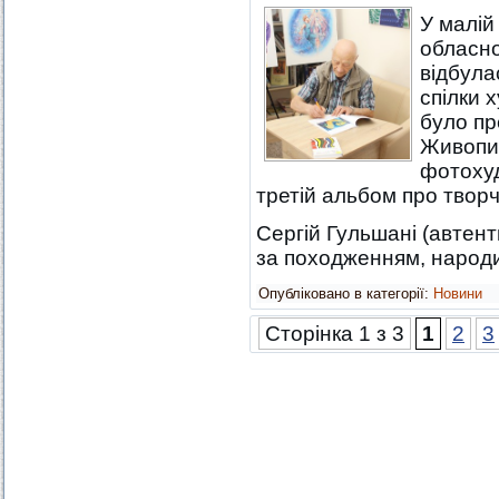
У малій
обласно
відбула
спілки х
було пр
Живопис
фотоху
третій альбом про твор
Сергій Гульшані (автен
за походженням, наро
Опубліковано в категорії:
Новини
Сторінка 1 з 3
1
2
3