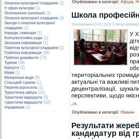
Опубліковано в категорії:
Афіша
,
Н
(1)
Охорона культурної спадщини
(1)
У сфері культури
(1)
Школа професійн
Оголошення (загальні)
(4)
Охорона культурної спадщини
Заходи з охорони культурної
|
Опубліковано
24.07.2019
Автор
administr
(1)
спадщини
(1)
Наради, семінари
У Х
(1)
Консультативна рада
діт
(1)
Загальна інформація
від
(1)
Пам'ятки культурної спадщини
(36)
Публічна інформація
роз
(73)
Публічні документи
пра
(38)
Туризм
обс
(1)
Курорти
(1)
Маків
територіальних громада
(9)
Мінеральні води
актуальні та важливі пи
(1)
Сільський туризм
(1)
Перелік агроосель
децентралізації, шукали
(22)
Туристична афіша
перспективи, щодо які
(5)
Туристичні маршрути
→
(32)
туристичні маршрути
(1)
Управління
Опубліковано в категорії:
Новини
Результати жере
кандидатур від г