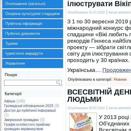
ілюструвати Вікі
Оголошення (загальні)
|
Опубліковано
31.07.2019
Автор
administr
Охорона культурної спадщини
З 1 по 30 вересня 2019
Публічна інформація
міжнародний конкурс фо
Публічні документи
спадщини «Вікі любить 
рекордів Гіннеса найбіл
Туризм
проекту — зібрати світл
світу для ілюстрування с
туристичні маршрути
проходить у 30 країнах.
Управління
Українська…
Продовже
Пошук
Опубліковано в категорії:
Новини
ВСЕСВІТНІЙ ДЕНЬ
Категорії
ЛЮДЬМИ
(146)
Афіша
(9)
Громадські обговорення 2025
|
Опубліковано
30.07.2019
Автор
administr
Доступ до публічної інформації
(1)
У 2013 році
(3)
Звернення громадян
Об’єднаних 
Графік особистого прийому
громадян керівництвом
Всесвітнім д