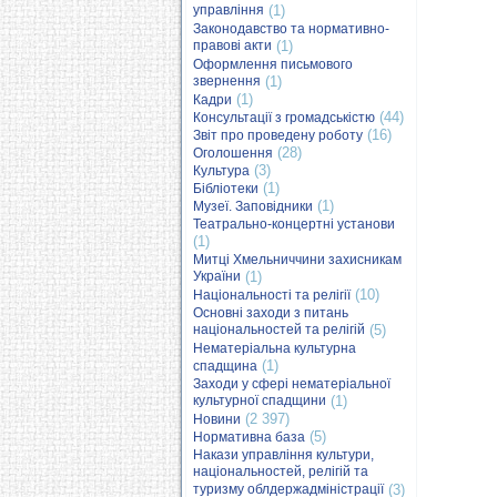
управління
(1)
Законодавство та нормативно-
правові акти
(1)
Оформлення письмового
звернення
(1)
(1)
Кадри
(44)
Консультації з громадськістю
(16)
Звіт про проведену роботу
(28)
Оголошення
(3)
Культура
(1)
Бібліотеки
(1)
Музеї. Заповідники
Театрально-концертні установи
(1)
Митці Хмельниччини захисникам
України
(1)
(10)
Національності та релігії
Основні заходи з питань
національностей та релігій
(5)
Нематеріальна культурна
(1)
спадщина
Заходи у сфері нематеріальної
культурної спадщини
(1)
(2 397)
Новини
(5)
Нормативна база
Накази управління культури,
національностей, релігій та
туризму облдержадміністрації
(3)