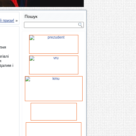
Пошук
й призи!
»
ипня
гівлі
и
далим і