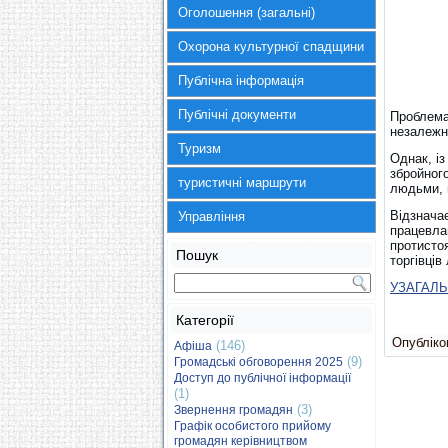
Оголошення (загальні)
Охорона культурної спадщини
Публічна інформація
Публічні документи
Проблема
незалежн
Туризм
Однак, із
збройного
туристичні маршрути
людьми, 
Відзначає
Управління
працевла
протисто
Пошук
торгівців
УЗАГАЛЬ
Категорії
Опубліков
(146)
Афіша
(9)
Громадські обговорення 2025
Доступ до публічної інформації
(1)
(3)
Звернення громадян
Графік особистого прийому
громадян керівництвом