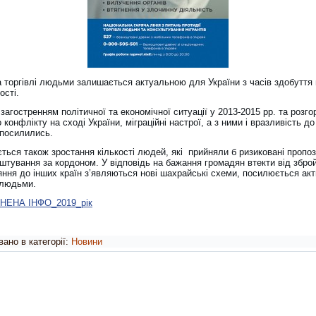
 торгівлі людьми залишається актуальною для України з часів здобуття
ості.
 загостренням політичної та економічної ситуації у 2013-2015 рр. та розг
 конфлікту на сході України, міграційні настрої, а з ними і вразливість до 
посилились.
ться також зростання кількості людей, які прийняли б ризиковані пропоз
штування за кордоном. У відповідь на бажання громадян втекти від збро
яння до інших країн з’являються нові шахрайські схеми, посилюється акт
 людьми.
НЕНА ІНФО_2019_рiк
ано в категорії:
Новини