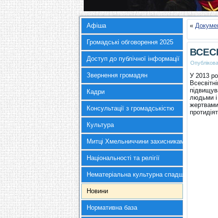
Афіша
«
Докумен
Громадські обговорення 2025
ВСЕС
Доступ до публічної інформації
Опубліков
Звернення громадян
У 2013 р
Всесвітні
підвищув
Кадри
людьми і 
жертвами
Консультації з громадськістю
протидіят
Культура
Митці Хмельниччини захисникам України
Національності та релігії
Нематеріальна культурна спадщина
Новини
Нормативна база