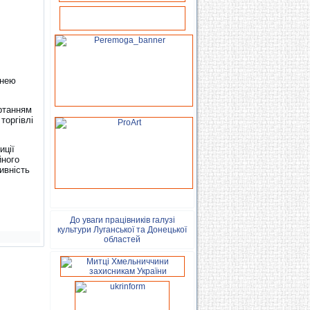
 нею
ортанням
торгівлі
иції
йного
ивність
До уваги працівників галузі
культури Луганської та Донецької
областей