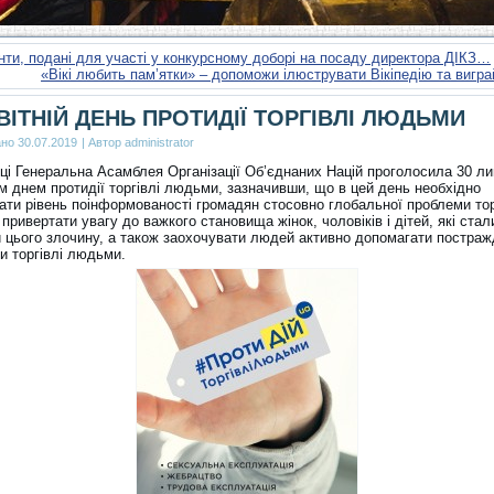
ти, подані для участі у конкурсному доборі на посаду директора ДІКЗ…
«Вікі любить пам’ятки» – допоможи ілюструвати Вікіпедію та вигра
ВІТНІЙ ДЕНЬ ПРОТИДІЇ ТОРГІВЛІ ЛЮДЬМИ
ано
30.07.2019
|
Автор
administrator
оці Генеральна Асамблея Організації Об’єднаних Націй проголосила 30 л
м днем протидії торгівлі людьми, зазначивши, що в цей день необхідно
ати рівень поінформованості громадян стосовно глобальної проблеми тор
привертати увагу до важкого становища жінок, чоловіків і дітей, які стал
 цього злочину, а також заохочувати людей активно допомагати постраж
и торгівлі людьми.