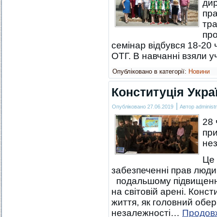
дир
пра
тра
про
семінар відбувся 18-20 
ОТГ. В навчанні взяли 
Опубліковано в категорії:
Новини
Конституція Украї
|
Опубліковано
27.06.2019
Автор
administr
28 
пр
нез
Це 
забезпеченні прав люди
подальшому підвищенню
на світовій арені. Конст
життя, як головний обері
незалежності…
Продов