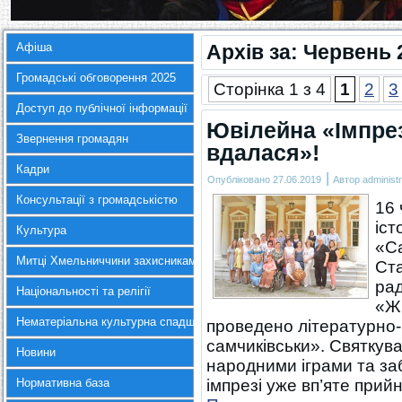
Афіша
Архів за:
Червень 
Громадські обговорення 2025
Сторінка 1 з 4
1
2
3
Доступ до публічної інформації
Ювілейна «Імпре
Звернення громадян
вдалася»!
Кадри
|
Опубліковано
27.06.2019
Автор
administr
Консультації з громадськістю
16 
іст
Культура
«Са
Митці Хмельниччини захисникам України
Ст
ра
Національності та релігії
«Жі
Нематеріальна культурна спадщина
проведено літературно-м
самчиківськи». Святкува
Новини
народними іграми та заб
Нормативна база
імпрезі уже вп’яте при