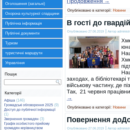
Продовження
→
Оголошення (загальні)
Опубліковано в категорії:
Новини
Охорона культурної спадщини
В гості до гварді
Публічна інформація
|
Опубліковано
27.06.2019
Автор
administr
Публічні документи
Хме
Туризм
юна
Нац
туристичні маршрути
Хме
Управління
під
Нац
Пошук
заходах, а бібліотекарі
військову частину, де пі
Так, 21 червня працівн
Категорії
→
(146)
Афіша
(9)
Громадські обговорення 2025
Опубліковано в категорії:
Новини
Доступ до публічної інформації
(1)
Повернення доД
(3)
Звернення громадян
Графік особистого прийому
|
громадян керівництвом
Опубліковано
27.06.2019
Автор
administr