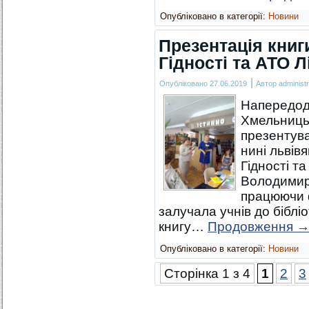
Опубліковано в категорії:
Новини
Презентація книг
Гідності та АТО Л
|
Опубліковано
27.06.2019
Автор
administr
Напередодн
Хмельницьк
презентува
нині львів
Гідності та
Володимирі
працюючи 
залучала учнів до біблі
книгу…
Продовження
Опубліковано в категорії:
Новини
Сторінка 1 з 4
1
2
3