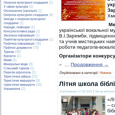
(1)
Охорона культурної спадщини
ук
(1)
У сфері культури
За
(1)
Оголошення (загальні)
(4)
Охорона культурної спадщини
Хм
Заходи з охорони культурної
(1)
спадщини
Ме
(1)
Наради, семінари
української вокальної 
(1)
Консультативна рада
В.І.Заремби, підвищення
(1)
Загальна інформація
(1)
Пам'ятки культурної спадщини
та учнів мистецьких нав
(36)
Публічна інформація
роботи педагогів-вокаліс
(73)
Публічні документи
(38)
Туризм
Організатори конкурсу
(1)
Курорти
(1)
Маків
– …
Продовження
→
(9)
Мінеральні води
(1)
Сільський туризм
(1)
Перелік агроосель
Опубліковано в категорії:
Новини
(22)
Туристична афіша
(5)
Туристичні маршрути
Літня школа бібл
(32)
туристичні маршрути
(1)
Управління
|
Опубліковано
27.06.2019
Автор
administr
«Лі
– с
біб