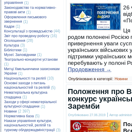
управління
(1)
26 
Законодавство та нормативно-
правові акти
(1)
від
Оформлення письмового
«П
звернення
(1)
(1)
Кадри
Ця 
(44)
Консультації з громадськістю
(16)
Звіт про проведену роботу
родом полонені Росією 
(28)
Оголошення
привернення уваги сус
(3)
Культура
українських військових у
(1)
Бібліотеки
(1)
Музеї. Заповідники
підтримки українських мо
Театрально-концертні установи
перебувають у полоні Р
(1)
Продовження
→
Митці Хмельниччини захисникам
України
(1)
(10)
Національності та релігії
Опубліковано в категорії:
Новини
Основні заходи з питань
національностей та релігій
(5)
Положення про В
Нематеріальна культурна
конкурс українськ
(1)
спадщина
Заходи у сфері нематеріальної
Заремби
культурної спадщини
(1)
(2 397)
Новини
|
Опубліковано
27.06.2019
Автор
administr
(5)
Нормативна база
Накази управління культури,
П
національностей, релігій та
Вс
туризму облдержадміністрації
(3)