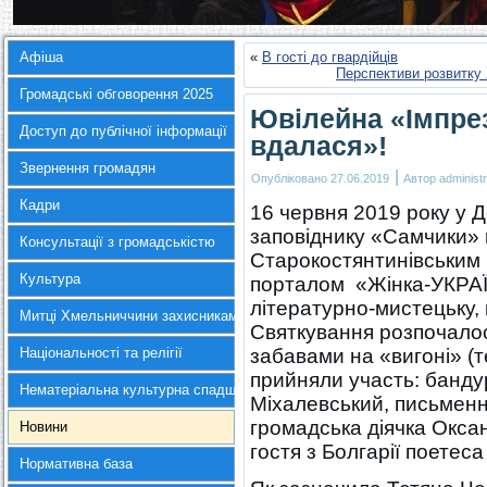
Афіша
«
В гості до гвардійців
Перспективи розвитку 
Громадські обговорення 2025
Ювілейна «Імпре
Доступ до публічної інформації
вдалася»!
Звернення громадян
|
Опубліковано
27.06.2019
Автор
administr
Кадри
16 червня 2019 року у 
заповіднику «Самчики» в
Консультації з громадськістю
Старокостянтинівським
Культура
порталом «Жінка-УКРАЇ
літературно-мистецьку, 
Митці Хмельниччини захисникам України
Святкування розпочалос
Національності та релігії
забавами на «вигоні» (т
прийняли участь: бандур
Нематеріальна культурна спадщина
Міхалевський, письменн
громадська діячка Окс
Новини
гостя з Болгарії поетес
Нормативна база