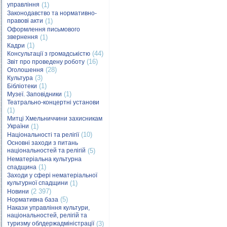
управління
(1)
Законодавство та нормативно-
правові акти
(1)
Оформлення письмового
звернення
(1)
(1)
Кадри
(44)
Консультації з громадськістю
(16)
Звіт про проведену роботу
(28)
Оголошення
(3)
Культура
(1)
Бібліотеки
(1)
Музеї. Заповідники
Театрально-концертні установи
(1)
Митці Хмельниччини захисникам
України
(1)
(10)
Національності та релігії
Основні заходи з питань
національностей та релігій
(5)
Нематеріальна культурна
(1)
спадщина
Заходи у сфері нематеріальної
культурної спадщини
(1)
(2 397)
Новини
(5)
Нормативна база
Накази управління культури,
національностей, релігій та
туризму облдержадміністрації
(3)