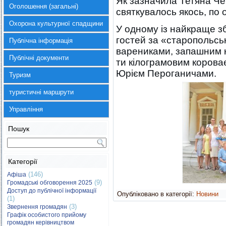
Як зазначила Тетяна Че
Оголошення (загальні)
святкувалось якось, по
Охорона культурної спадщини
У одному із найкраще зб
гостей за «старопольсь
Публічна інформація
варениками, запашним к
Публічні документи
ти кілограмовим коров
Юрієм Пероганичами.
Туризм
туристичні маршрути
Управління
Пошук
Категорії
(146)
Афіша
(9)
Громадські обговорення 2025
Доступ до публічної інформації
Опубліковано в категорії:
Новини
(1)
(3)
Звернення громадян
Графік особистого прийому
громадян керівництвом