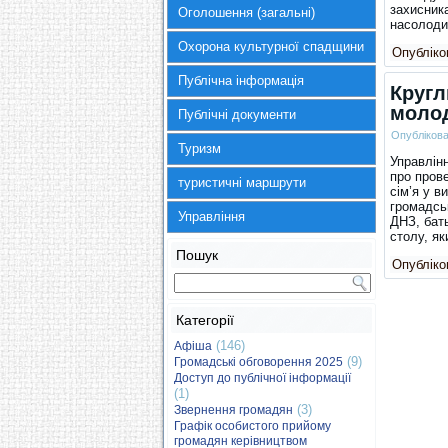
захисника
Оголошення (загальні)
насолоди
Охорона культурної спадщини
Опубліков
Публічна інформація
Кругл
молод
Публічні документи
Опубліков
Туризм
Управлінн
про прове
туристичні маршрути
сім’я у в
громадськ
Управління
ДНЗ, бат
столу, я
Пошук
Опубліков
Категорії
(146)
Афіша
(9)
Громадські обговорення 2025
Доступ до публічної інформації
(1)
(3)
Звернення громадян
Графік особистого прийому
громадян керівництвом