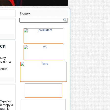
Пошук
аси
пису
е п’ята
рення
 України
ий форум
ися із