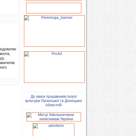
і
овідомляє
школа,
ур,
ователів
лого
До уваги працівників галузі
культури Луганської та Донецької
областей