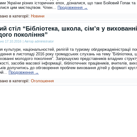
ми України різних історичних епох, дізналися, що таке Бойовий Гопак та
лися цим мистецтвом. Член…
Продовження
→
ано в категорії:
Новини
ий стіл “Бібліотека, школа, сім’я у вихованн
ого покоління”
ано
17.10.2016
|
Автор
administrator
я культури, національностей, релігій та туризму облдержадміністрації п
дення в листопаді 2016 року громадських слухань на тему “Бібліотека, 
ихованні молодого покоління”. Запрошуємо представників владних структ
ості, засобів масової інформації, бібліотечних працівників, вчителів, вих
ьків долучитись до обговорення проблем виховання дітей у форматі круг
кий…
Продовження
→
ано в категорії:
Оголошення