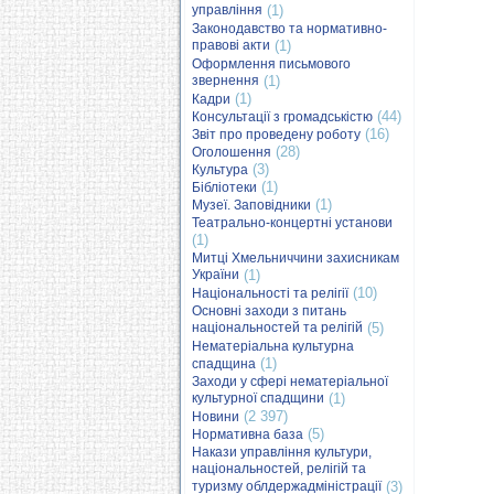
управління
(1)
Законодавство та нормативно-
правові акти
(1)
Оформлення письмового
звернення
(1)
(1)
Кадри
(44)
Консультації з громадськістю
(16)
Звіт про проведену роботу
(28)
Оголошення
(3)
Культура
(1)
Бібліотеки
(1)
Музеї. Заповідники
Театрально-концертні установи
(1)
Митці Хмельниччини захисникам
України
(1)
(10)
Національності та релігії
Основні заходи з питань
національностей та релігій
(5)
Нематеріальна культурна
(1)
спадщина
Заходи у сфері нематеріальної
культурної спадщини
(1)
(2 397)
Новини
(5)
Нормативна база
Накази управління культури,
національностей, релігій та
туризму облдержадміністрації
(3)