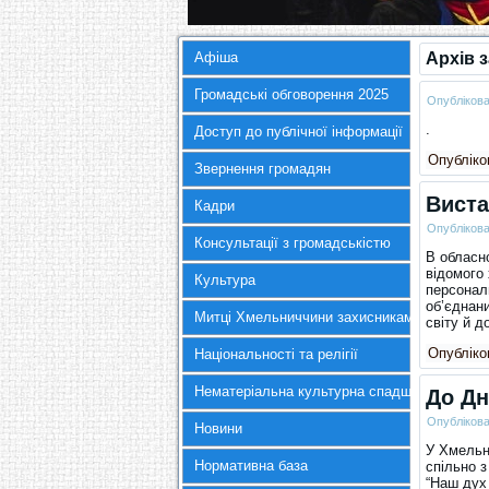
Афіша
Архів 
Громадські обговорення 2025
Опубліков
.
Доступ до публічної інформації
Опубліков
Звернення громадян
Виста
Кадри
Опубліков
Консультації з громадськістю
В обласн
відомого
Культура
персонал
об’єднани
Митці Хмельниччини захисникам України
світу й 
Опубліков
Національності та релігії
Нематеріальна культурна спадщина
До Дн
Опубліков
Новини
У Хмельни
Нормативна база
спільно 
“Наш дух