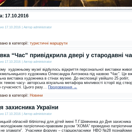
за:
17.10.2016
ано
17.10.2016
|
Автор
administrator
ано в категорії:
туристичні маршрути
вка “Час” привідкрила двері у стародавні ч
ано
17.10.2016
|
Автор
administrator
ому художньому музеї відбулось відкриття персональної виставки живо
 хмельницького художника Олександра Антонюка під назвою “Час”. Це вж
ьна виставка художника в стінах музею.
До експозиції увійшло 25 робіт,
х темою часу- авторська візуальна метафора мінливості історії від ство
до сучасності. Цього разу…
Продовження
→
ано в категорії:
Новини
я захисника України
ано
17.10.2016
|
Автор
administrator
цькій обласній бібліотеці для дітей імені Т.Г.Шевченка до Дня захисника
з молодіжним патріотично-правовим рухом “ХОМА” проведено патріотичн
 не зламати”. Учасники форуму – старшокласники НВО №28 познайомил