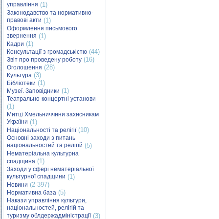
управління
(1)
Законодавство та нормативно-
правові акти
(1)
Оформлення письмового
звернення
(1)
(1)
Кадри
(44)
Консультації з громадськістю
(16)
Звіт про проведену роботу
(28)
Оголошення
(3)
Культура
(1)
Бібліотеки
(1)
Музеї. Заповідники
Театрально-концертні установи
(1)
Митці Хмельниччини захисникам
України
(1)
(10)
Національності та релігії
Основні заходи з питань
національностей та релігій
(5)
Нематеріальна культурна
(1)
спадщина
Заходи у сфері нематеріальної
культурної спадщини
(1)
(2 397)
Новини
(5)
Нормативна база
Накази управління культури,
національностей, релігій та
туризму облдержадміністрації
(3)