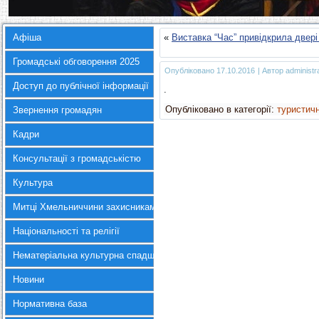
Афіша
«
Виставка “Час” привідкрила двері
Громадські обговорення 2025
Опубліковано
17.10.2016
|
Автор
administr
Доступ до публічної інформації
.
Опубліковано в категорії:
туристич
Звернення громадян
Кадри
Консультації з громадськістю
Культура
Митці Хмельниччини захисникам України
Національності та релігії
Нематеріальна культурна спадщина
Новини
Нормативна база