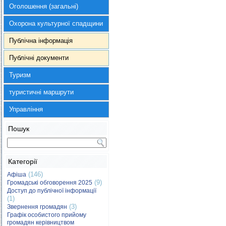
Оголошення (загальні)
Охорона культурної спадщини
Публічна інформація
Публічні документи
Туризм
туристичні маршрути
Управління
Пошук
Категорії
(146)
Афіша
(9)
Громадські обговорення 2025
Доступ до публічної інформації
(1)
(3)
Звернення громадян
Графік особистого прийому
громадян керівництвом