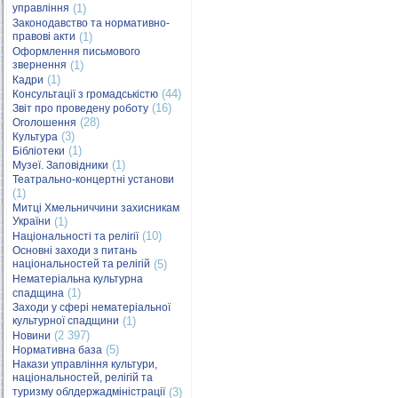
управління
(1)
Законодавство та нормативно-
правові акти
(1)
Оформлення письмового
звернення
(1)
(1)
Кадри
(44)
Консультації з громадськістю
(16)
Звіт про проведену роботу
(28)
Оголошення
(3)
Культура
(1)
Бібліотеки
(1)
Музеї. Заповідники
Театрально-концертні установи
(1)
Митці Хмельниччини захисникам
України
(1)
(10)
Національності та релігії
Основні заходи з питань
національностей та релігій
(5)
Нематеріальна культурна
(1)
спадщина
Заходи у сфері нематеріальної
культурної спадщини
(1)
(2 397)
Новини
(5)
Нормативна база
Накази управління культури,
національностей, релігій та
туризму облдержадміністрації
(3)