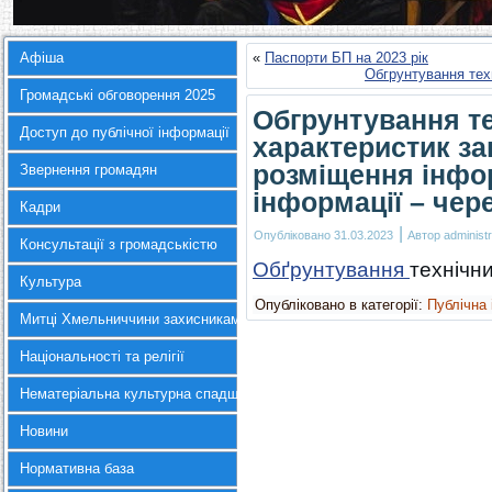
Афіша
«
Паспорти БП на 2023 рік
Обгрунтування техн
Громадські обговорення 2025
Обгрунтування те
Доступ до публічної інформації
характеристик зак
розміщення інфор
Звернення громадян
інформації – чер
Кадри
|
Опубліковано
31.03.2023
Автор
administr
Консультації з громадськістю
Обґрунтування
технічни
Культура
Опубліковано в категорії:
Публічна
Митці Хмельниччини захисникам України
Національності та релігії
Нематеріальна культурна спадщина
Новини
Нормативна база