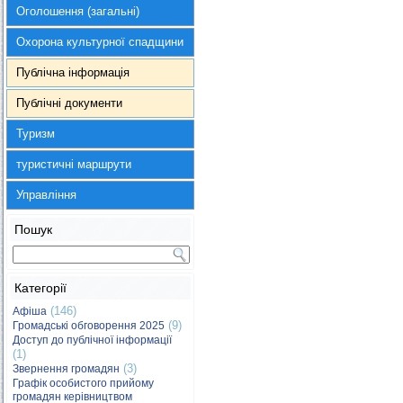
Оголошення (загальні)
Охорона культурної спадщини
Публічна інформація
Публічні документи
Туризм
туристичні маршрути
Управління
Пошук
Категорії
(146)
Афіша
(9)
Громадські обговорення 2025
Доступ до публічної інформації
(1)
(3)
Звернення громадян
Графік особистого прийому
громадян керівництвом