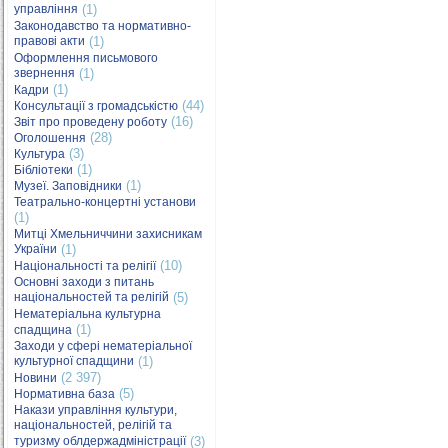
управління
(1)
Законодавство та нормативно-
правові акти
(1)
Оформлення письмового
звернення
(1)
(1)
Кадри
(44)
Консультації з громадськістю
(16)
Звіт про проведену роботу
(28)
Оголошення
(3)
Культура
(1)
Бібліотеки
(1)
Музеї. Заповідники
Театрально-концертні установи
(1)
Митці Хмельниччини захисникам
України
(1)
(10)
Національності та релігії
Основні заходи з питань
національностей та релігій
(5)
Нематеріальна культурна
(1)
спадщина
Заходи у сфері нематеріальної
культурної спадщини
(1)
(2 397)
Новини
(5)
Нормативна база
Накази управління культури,
національностей, релігій та
туризму облдержадміністрації
(3)