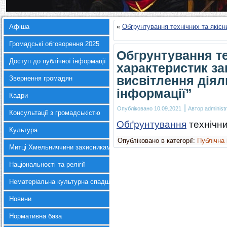
Афіша
«
Обгрунтування технічних та якісн
Громадські обговорення 2025
Обгрунтування те
Доступ до публічної інформації
характеристик за
висвітлення діял
Звернення громадян
інформації”
Кадри
|
Опубліковано
10.09.2021
Автор
administr
Консультації з громадськістю
Обґрунтування
технічни
Культура
Опубліковано в категорії:
Публічна
Митці Хмельниччини захисникам України
Національності та релігії
Нематеріальна культурна спадщина
Новини
Нормативна база