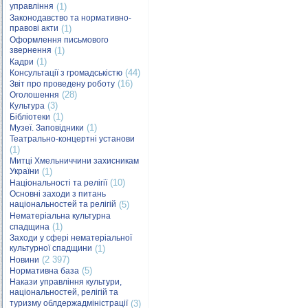
управління
(1)
Законодавство та нормативно-
правові акти
(1)
Оформлення письмового
звернення
(1)
(1)
Кадри
(44)
Консультації з громадськістю
(16)
Звіт про проведену роботу
(28)
Оголошення
(3)
Культура
(1)
Бібліотеки
(1)
Музеї. Заповідники
Театрально-концертні установи
(1)
Митці Хмельниччини захисникам
України
(1)
(10)
Національності та релігії
Основні заходи з питань
національностей та релігій
(5)
Нематеріальна культурна
(1)
спадщина
Заходи у сфері нематеріальної
культурної спадщини
(1)
(2 397)
Новини
(5)
Нормативна база
Накази управління культури,
національностей, релігій та
туризму облдержадміністрації
(3)