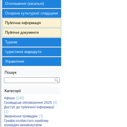
Оголошення (загальні)
Охорона культурної спадщини
Публічна інформація
Публічні документи
Туризм
туристичні маршрути
Управління
Пошук
Категорії
(146)
Афіша
(9)
Громадські обговорення 2025
Доступ до публічної інформації
(1)
(3)
Звернення громадян
Графік особистого прийому
громадян керівництвом