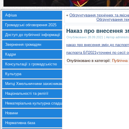
Афіша
«
Обгрунтування технічних та якісн
Обгрунтування тех
Громадські обговорення 2025
Наказ про внесення з
Доступ до публічної інформації
Опубліковано
28.09.2021
|
Автор
administr
Звернення громадян
наказ про внесення змін до паспорті
паспорта БП2021уточнені по сесії о
Кадри
Опубліковано в категорії:
Публічна
Консультації з громадськістю
Культура
Митці Хмельниччини захисникам України
Національності та релігії
Нематеріальна культурна спадщина
Новини
Нормативна база