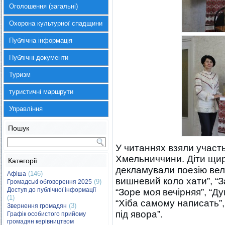
Оголошення (загальні)
Охорона культурної спадщини
Публічна інформація
Публічні документи
Туризм
туристичні маршрути
Управління
Пошук
У читаннях взяли участь 
Хмельниччини. Діти щир
Категорії
декламували поезію вел
(146)
Афіша
вишневий коло хати”, “З
(9)
Громадські обговорення 2025
Доступ до публічної інформації
“Зоре моя вечірняя”, “Ду
(1)
“Хіба самому написать”, 
(3)
Звернення громадян
під явора”.
Графік особистого прийому
громадян керівництвом