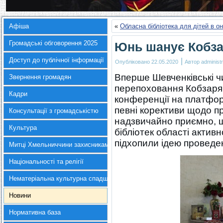
Афіша
«
Обласна бібліотека для дітей в о
Громадські обговорення 2025
Юнь шанує Кобз
Доступ до публічної інформації
|
Опубліковано
22.05.2020
Автор
administr
Вперше Шевченківські чи
Звернення громадян
перепоховання Кобзаря 
Кадри
конференції на платфор
певні корективи щодо п
Консультації з громадськістю
надзвичайно приємно, що
Культура
бібліотек області актив
підхопили ідею проведе
Митці Хмельниччини захисникам України
Національності та релігії
Нематеріальна культурна спадщина
Новини
Нормативна база