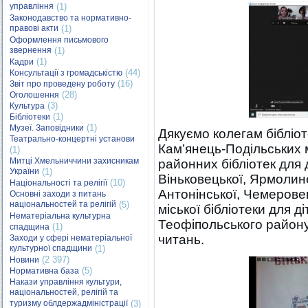
управління
(1)
Законодавство та нормативно-
правові акти
(1)
Оформлення письмового
звернення
(1)
(1)
Кадри
(44)
Консультації з громадськістю
(16)
Звіт про проведену роботу
(28)
Оголошення
(3)
Культура
(1)
Бібліотеки
(1)
Музеї. Заповідники
Дякуємо колегам бібліо
Театрально-концертні установи
Кам’янець-Подільських м
(1)
Митці Хмельниччини захисникам
районних бібліотек для 
України
(1)
Віньковецької, Ярмолинец
(10)
Національності та релігії
Антонінської, Чемеровец
Основні заходи з питань
національностей та релігій
(5)
міської бібліотеки для д
Нематеріальна культурна
Теофіпольського району
(1)
спадщина
читань.
Заходи у сфері нематеріальної
культурної спадщини
(1)
(2 397)
Новини
(5)
Нормативна база
Накази управління культури,
національностей, релігій та
туризму облдержадміністрації
(3)