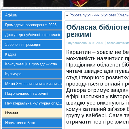
Афіша
«
Робота публічних бібліотек Хмел
Громадські обговорення 2025
Обласна бібліоте
режимі
Доступ до публічної інформації
|
Опубліковано
20.05.2020
Автор
administr
Звернення громадян
Карантин – зовсім не бе
Кадри
можливість навчитися п
Працівники обласної біб
Консультації з громадськістю
читачі швидко адаптува
Культура
студії творчого розвитку
проводяться в онлайн р
Митці Хмельниччини захисникам України
Дітвора отримує завдан
Національності та релігії
ефірі щотижня у вівторо
швидко усе виконують і 
Нематеріальна культурна спадщина
комунікативний зв’язок 
Новини
групу у вайбері. Саме 
отримати певні рекоменда
Нормативна база