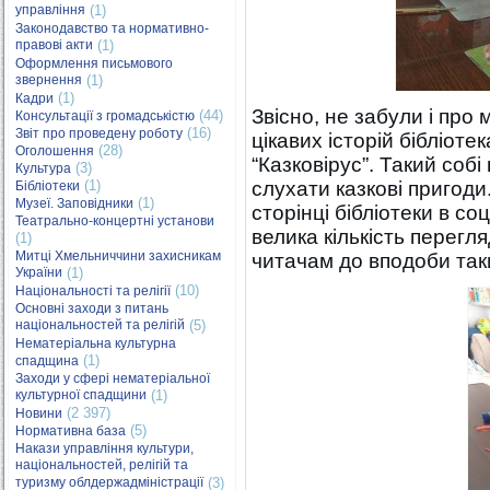
управління
(1)
Законодавство та нормативно-
правові акти
(1)
Оформлення письмового
звернення
(1)
(1)
Кадри
Звісно, не забули і про
(44)
Консультації з громадськістю
(16)
Звіт про проведену роботу
цікавих історій бібліоте
(28)
Оголошення
“Казковірус”. Такий собі
(3)
Культура
(1)
слухати казкові пригоди.
Бібліотеки
(1)
Музеї. Заповідники
сторінці бібліотеки в со
Театрально-концертні установи
велика кількість перегл
(1)
Митці Хмельниччини захисникам
читачам до вподоби так
України
(1)
(10)
Національності та релігії
Основні заходи з питань
національностей та релігій
(5)
Нематеріальна культурна
(1)
спадщина
Заходи у сфері нематеріальної
культурної спадщини
(1)
(2 397)
Новини
(5)
Нормативна база
Накази управління культури,
національностей, релігій та
туризму облдержадміністрації
(3)