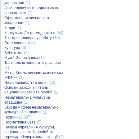
управління
(1)
Законодавство та нормативно-
правові акти
(1)
Оформлення письмового
звернення
(1)
(1)
Кадри
(44)
Консультації з громадськістю
(16)
Звіт про проведену роботу
(28)
Оголошення
(3)
Культура
(1)
Бібліотеки
(1)
Музеї. Заповідники
Театрально-концертні установи
(1)
Митці Хмельниччини захисникам
України
(1)
(10)
Національності та релігії
Основні заходи з питань
національностей та релігій
(5)
Нематеріальна культурна
(1)
спадщина
Заходи у сфері нематеріальної
культурної спадщини
(1)
(2 397)
Новини
(5)
Нормативна база
Накази управління культури,
національностей, релігій та
туризму облдержадміністрації
(3)