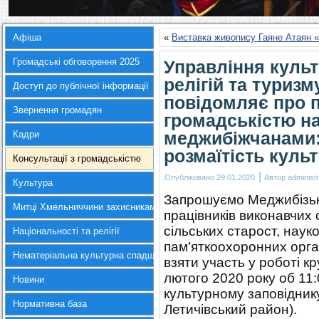
Афіша
«
Виставка живопису Гаяне Атая
Громадські обговорення 2025
Управління культ
релігій та туриз
Доступ до публічної інформації
повідомляє про п
Звернення громадян
громадськістю на
меджибіжчанами: 
Кадри
розмаїтість куль
Консультації з громадськістю
|
Опубліковано
29.01.2020
Автор
administr
Культура
Запрошуємо Меджибізько
Митці Хмельниччини захисникам України
працівників виконавчих 
сільських старост, наук
Національності та релігії
пам’яткоохоронних орган
Нематеріальна культурна спадщина
взяти участь у роботі кр
лютого 2020 року об 11:
Новини
культурному заповідник
Нормативна база
Летичівський район).