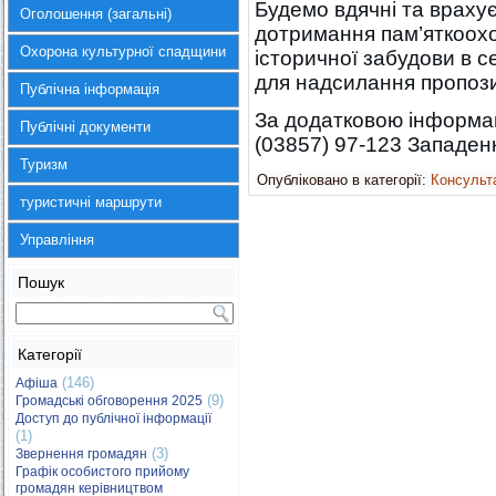
Будемо вдячні та врахує
Оголошення (загальні)
дотримання пам’яткоох
Охорона культурної спадщини
історичної забудови в 
для надсилання пропози
Публічна інформація
За додатковою інформа
Публічні документи
(03857) 97-123 Западен
Туризм
Опубліковано в категорії:
Консульта
туристичні маршрути
Управління
Пошук
Категорії
(146)
Афіша
(9)
Громадські обговорення 2025
Доступ до публічної інформації
(1)
(3)
Звернення громадян
Графік особистого прийому
громадян керівництвом