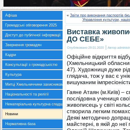
Афіша
«
Звіти про виконання паспортів бю
Управління культури, наці
Громадські обговорення 2025
Виставка живоп
Доступ до публічної інформації
ДО СЕБЕ»
Звернення громадян
|
Опубліковано
29.01.2020
Автор
administr
Кадри
Офіційне відкриття відб
(Хмельницький обласний
Консультації з громадськістю
47). Художниця дуже рід
Культура
глядача, тож у вас є ун
вишуканим імпресіоніст
Митці Хмельниччини захисникам України
Гаяне Атаян (м.Київ) – с
Національності та релігії
послідовна учениця сво
Нематеріальна культурна спадщина
живописець у світі коль
створила легким помахо
Новини
Деякі методично допрац
майстерні, в якій до не
Нормативна база