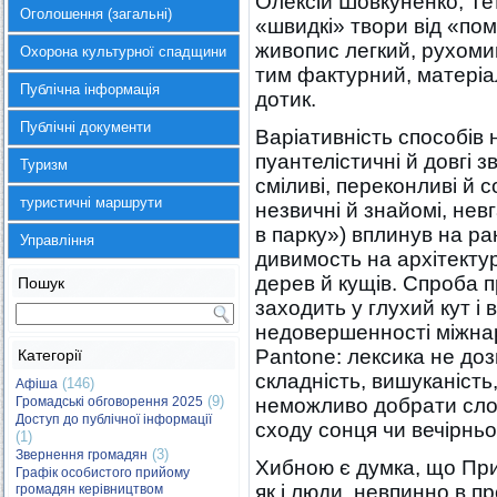
Олексій Шовкуненко, Те
Оголошення (загальні)
«швидкі» твори від «пом
живопис легкий, рухоми
Охорона культурної спадщини
тим фактурний, матеріа
Публічна інформація
дотик.
Публічні документи
Варіативність способів 
пуантелістичні й довгі зв
Туризм
сміливі, переконливі й с
туристичні маршрути
незвичні й знайомі, невг
в парку») вплинув на ра
Управління
дивимость на архітектурн
дерев й кущів. Спроба 
Пошук
заходить у глухий кут і 
недовершенності міжнар
Pantone: лексика не до
Категорії
складність, вишуканість,
(146)
Афіша
(9)
Громадські обговорення 2025
неможливо добрати слов
Доступ до публічної інформації
сходу сонця чи вечірньо
(1)
(3)
Звернення громадян
Хибною є думка, що При
Графік особистого прийому
як і люди, невпинно в п
громадян керівництвом