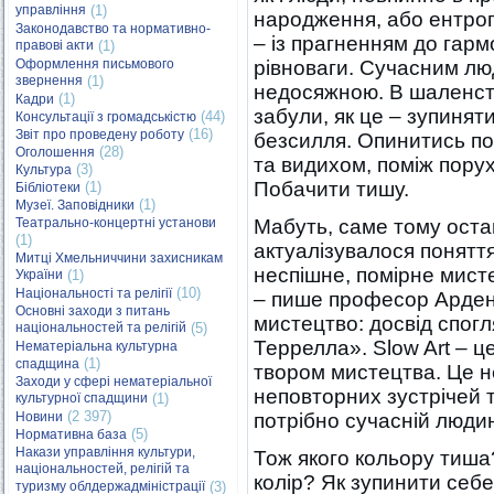
управління
(1)
народження, або ентроп
Законодавство та нормативно-
– із прагненням до гармо
правові акти
(1)
Оформлення письмового
рівноваги. Сучасним лю
звернення
(1)
недосяжною. В шаленст
(1)
Кадри
забули, як це – зупинят
(44)
Консультації з громадськістю
(16)
Звіт про проведену роботу
безсилля. Опинитись по
(28)
Оголошення
та видихом, поміж порух
(3)
Культура
Побачити тишу.
(1)
Бібліотеки
(1)
Музеї. Заповідники
Театрально-концертні установи
Мабуть, саме тому остан
(1)
актуалізувалося поняття
Митці Хмельниччини захисникам
неспішне, помірне мисте
України
(1)
(10)
Національності та релігії
– пише професор Арден 
Основні заходи з питань
мистецтво: досвід спог
національностей та релігій
(5)
Террелла». Slow Art – ц
Нематеріальна культурна
(1)
спадщина
твором мистецтва. Це не
Заходи у сфері нематеріальної
неповторних зустрічей т
культурної спадщини
(1)
(2 397)
Новини
потрібно сучасній людині
(5)
Нормативна база
Накази управління культури,
Тож якого кольору тиша
національностей, релігій та
колір? Як зупинити себе
туризму облдержадміністрації
(3)