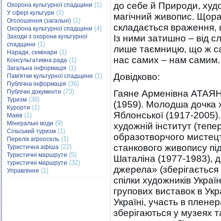
до себе й Природи, худ
(1)
Охорона культурної спадщини
(1)
У сфері культури
магічний живопис. Щораз
(1)
Оголошення (загальні)
складається враження, 
(4)
Охорона культурної спадщини
Заходи з охорони культурної
Із ними затишно – від с
(1)
спадщини
лише таємницю, що ж са
(1)
Наради, семінари
нас самих – нам самим.
(1)
Консультативна рада
(1)
Загальна інформація
Довідково:
(1)
Пам'ятки культурної спадщини
(36)
Публічна інформація
(73)
Публічні документи
Гаяне Арменівна АТАЯН 
(38)
Туризм
(1959). Молодша дочка 
(1)
Курорти
Яблонської (1917-2005)
(1)
Маків
(9)
Мінеральні води
художній інститут (тепе
(1)
Сільський туризм
образотворчого мистецт
(1)
Перелік агроосель
станкового живопису пі
(22)
Туристична афіша
(5)
Туристичні маршрути
Шаталіна (1977-1983), 
(32)
туристичні маршрути
джерела» (зберігається
(1)
Управління
спілки художників Украї
групових виставок в Укр
Україні, участь в пленер
зберігаються у музеях та