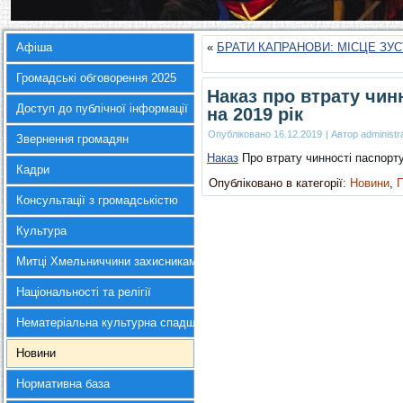
Афіша
«
БРАТИ КАПРАНОВИ: МІСЦЕ ЗУСТ
Громадські обговорення 2025
Наказ про втрату чин
Доступ до публічної інформації
на 2019 рік
Опубліковано
16.12.2019
|
Автор
administr
Звернення громадян
Наказ
Про втрату чинності паспорту
Кадри
Опубліковано в категорії:
Новини
,
П
Консультації з громадськістю
Культура
Митці Хмельниччини захисникам України
Національності та релігії
Нематеріальна культурна спадщина
Новини
Нормативна база