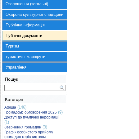
Оголошення (загальні)
Охорона культурної спадщини
Публічна інформація
Публічні документи
Туризм
туристичні маршрути
Управління
Пошук
Категорії
(146)
Афіша
(9)
Громадські обговорення 2025
Доступ до публічної інформації
(1)
(3)
Звернення громадян
Графік особистого прийому
громадян керівництвом