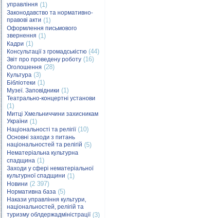
управління
(1)
Законодавство та нормативно-
правові акти
(1)
Оформлення письмового
звернення
(1)
(1)
Кадри
(44)
Консультації з громадськістю
(16)
Звіт про проведену роботу
(28)
Оголошення
(3)
Культура
(1)
Бібліотеки
(1)
Музеї. Заповідники
Театрально-концертні установи
(1)
Митці Хмельниччини захисникам
України
(1)
(10)
Національності та релігії
Основні заходи з питань
національностей та релігій
(5)
Нематеріальна культурна
(1)
спадщина
Заходи у сфері нематеріальної
культурної спадщини
(1)
(2 397)
Новини
(5)
Нормативна база
Накази управління культури,
національностей, релігій та
туризму облдержадміністрації
(3)