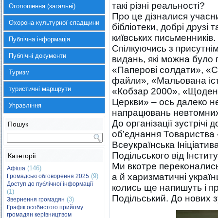
такі різні реальності?
Оголошення (загальні)
Про це дізналися учасни
Охорона культурної спадщини
бібліотеки, добрі друзі
київських письменників.
Публічна інформація
Спілкуючись з присутні
Публічні документи
видань, які можна було п
«Паперові солдати», «С
Туризм
файли», «Мальована іст
туристичні маршрути
«Кобзар 2000», «Щоденн
Церкви» – ось далеко н
Управління
напрацювань невтомних 
До організації зустрічі
Пошук
об’єднання Товариства 
Всеукраїнська Ініціати
Подільського від Інстит
Категорії
Ми вкотре переконались
(146)
Афіша
а й харизматичні україн
(9)
Громадські обговорення 2025
Доступ до публічної інформації
колись ще напишуть і п
(1)
Подільський. До нових з
(3)
Звернення громадян
Графік особистого прийому
громадян керівництвом