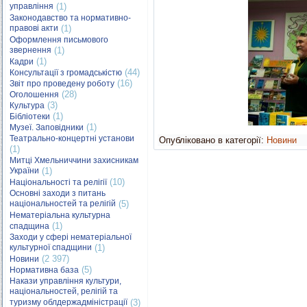
управління
(1)
Законодавство та нормативно-
правові акти
(1)
Оформлення письмового
звернення
(1)
(1)
Кадри
(44)
Консультації з громадськістю
(16)
Звіт про проведену роботу
(28)
Оголошення
(3)
Культура
(1)
Бібліотеки
(1)
Музеї. Заповідники
Театрально-концертні установи
Опубліковано в категорії:
Новини
(1)
Митці Хмельниччини захисникам
України
(1)
(10)
Національності та релігії
Основні заходи з питань
національностей та релігій
(5)
Нематеріальна культурна
(1)
спадщина
Заходи у сфері нематеріальної
культурної спадщини
(1)
(2 397)
Новини
(5)
Нормативна база
Накази управління культури,
національностей, релігій та
туризму облдержадміністрації
(3)