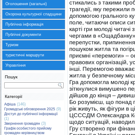
стикались з такими про
Оголошення (загальні)
трагедії, яку пережили 
Охорона культурної спадщини
допомогою грального ку
поле, читаючи описи сит
Публічна інформація
карті гри молоді читачі 
Публічні документи
чергами в «Ощадбанку»
перепустки, припиненням
Туризм
пошуком житла та погірш
приємні «перемоги» – 
туристичні маршрути
правових організацій, у
Управління
інші. Перемогою вважає
житла у безпечному місц
Пошук
Гра допомогла молоді к
зіткнулися вимушено пер
дійшов до кінця – дивиш
Категорії
Бо розумієш, що понад 
(146)
Афіша
рік живуть, як фігури в ц
(9)
Громадські обговорення 2025
Доступ до публічної інформації
ЦСССДМ Олександра Коц
(1)
щодо ситуацій, наводил
(3)
Звернення громадян
Гру створено при фінан
Графік особистого прийому
громадян керівництвом