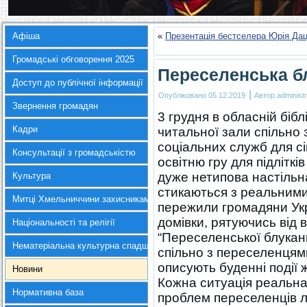
Афіша
«
Презентація бестселера Юрія Дац
Громадські обговорення 2025
Переселенська б
Доступ до публічної інформації
|
Опубліковано
05.12.2019
Автор
administr
Звернення громадян
3 грудня в обласній біб
Кадри
читальної зали спільно
соціальних служб для сім
Консультації з громадськістю
освітню гру для підлітк
дуже нетипова настільна
Культура
стикаються з реальними 
Митці Хмельниччини захисникам України
пережили громадяни Укр
домівки, рятуючись від 
Національності та релігії
“Переселенської блукани
Нематеріальна культурна спадщина
спільно з переселенцями.
описують буденні події
Новини
Кожна ситуація реальна
Нормативна база
проблем переселенців лю