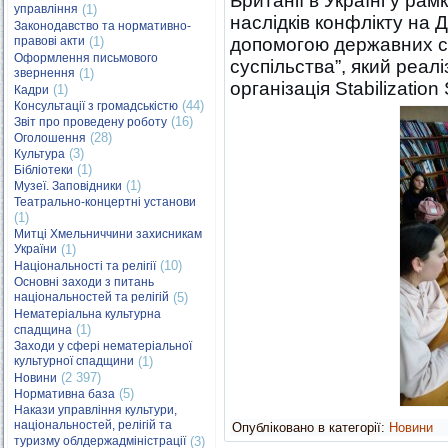
Британії в Україні у ра
управління
(1)
наслідків конфлікту на 
Законодавство та нормативно-
правові акти
(1)
допомогою державних ст
Оформлення письмового
суспільства”, який реал
звернення
(1)
організація Stabilization
(1)
Кадри
(44)
Консультації з громадськістю
(16)
Звіт про проведену роботу
(28)
Оголошення
(3)
Культура
(1)
Бібліотеки
(1)
Музеї. Заповідники
Театрально-концертні установи
(1)
Митці Хмельниччини захисникам
України
(1)
(10)
Національності та релігії
Основні заходи з питань
національностей та релігій
(5)
Нематеріальна культурна
(1)
спадщина
Заходи у сфері нематеріальної
культурної спадщини
(1)
(2 397)
Новини
(5)
Нормативна база
Накази управління культури,
національностей, релігій та
Опубліковано в категорії:
Новини
туризму облдержадміністрації
(3)