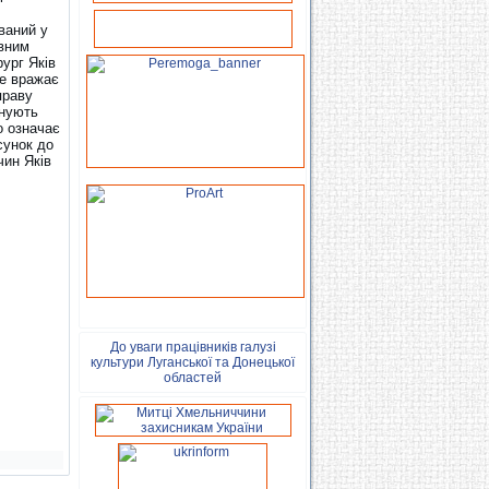
ваний у
ивним
рург Яків
не вражає
праву
рнують
о означає
сунок до
чин Яків
До уваги працівників галузі
культури Луганської та Донецької
областей