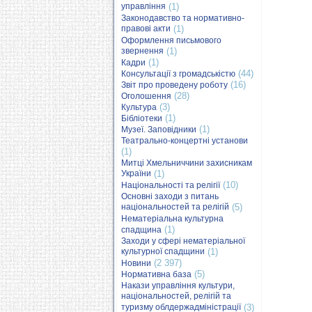
управління
(1)
Законодавство та нормативно-
правові акти
(1)
Оформлення письмового
звернення
(1)
(1)
Кадри
(44)
Консультації з громадськістю
(16)
Звіт про проведену роботу
(28)
Оголошення
(3)
Культура
(1)
Бібліотеки
(1)
Музеї. Заповідники
Театрально-концертні установи
(1)
Митці Хмельниччини захисникам
України
(1)
(10)
Національності та релігії
Основні заходи з питань
національностей та релігій
(5)
Нематеріальна культурна
(1)
спадщина
Заходи у сфері нематеріальної
культурної спадщини
(1)
(2 397)
Новини
(5)
Нормативна база
Накази управління культури,
національностей, релігій та
туризму облдержадміністрації
(3)