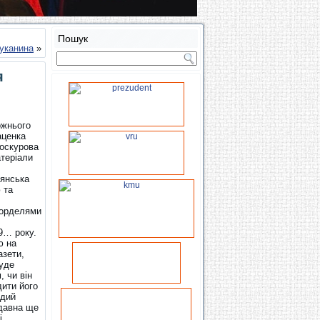
Пошук
уканина
»
я
ожнього
аценка
роскурова
атеріали
дянська
 та
 борделями
89… року.
ю на
азети,
буде
, чи він
дити його
одий
едавна ще
і