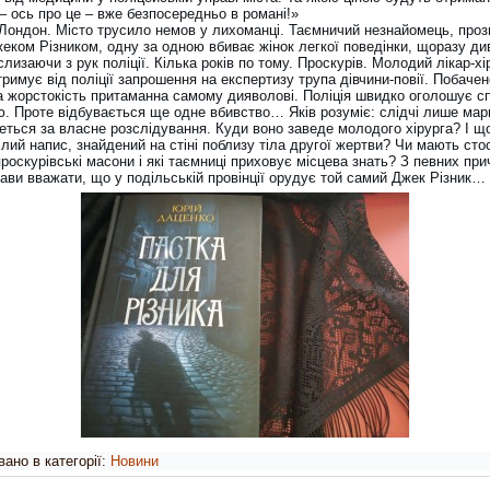
 – ось про це – вже безпосередньо в романі!»
. Лондон. Місто трусило немов у лихоманці. Таємничий незнайомець, проз
жеком Різником, одну за одною вбиває жінок легкої поведінки, щоразу д
лизаючи з рук поліції. Кілька років по тому. Проскурів. Молодий лікар-хі
римує від поліції запрошення на експертизу трупа дівчини-повії. Побаче
ка жорстокість притаманна самому дияволові. Поліція швидко оголошує с
ю. Проте відбувається ще одне вбивство… Яків розуміє: слідчі лише ма
реться за власне розслідування. Куди воно заведе молодого хірурга? І щ
лий напис, знайдений на стіні поблизу тіла другої жертви? Чи мають сто
роскурівські масони і які таємниці приховує місцева знать? З певних при
ави вважати, що у подільській провінції орудує той самий Джек Різник…
ано в категорії:
Новини