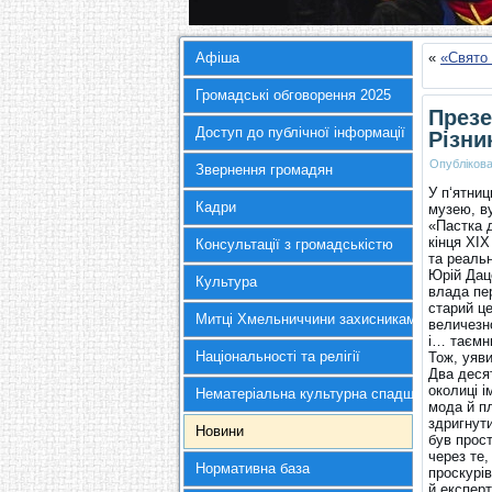
Афіша
«
«Свято 
Громадські обговорення 2025
Презе
Доступ до публічної інформації
Різни
Опубліков
Звернення громадян
У п‘ятни
Кадри
музею, в
«Пастка д
кінця ХІХ
Консультації з громадськістю
та реальн
Юрій Дац
Культура
влада пе
старий це
Митці Хмельниччини захисникам України
величезно
і… таємн
Національності та релігії
Тож, уяви
Два десят
околиці і
Нематеріальна культурна спадщина
мода й пл
здригнути
Новини
був прос
через те,
Нормативна база
проскурів
й експерт