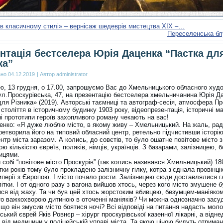
в класичному стилі» – вернісаж шедеврів мистецтва ХІХ –…
Переселенська бл
нтація бестселера Юрія Даценка “Пастка дл
ка”
ано
04.12.2019
|
Автор
administrator
цю, 13 грудня, о 17.00, запрошуємо Вас до Хмельницького обласного худ
ул.Проскурівська, 47, на презентацію бестселера хмельничанина Юрія Д
ля Різника» (2019). Авторські таємниці та автограф-сесія, атмосфера П
 століття в історичному будинку 1903 року, відеопрезентація, історичні м
і прототипи героїв захопливого роману чекають на вас!
енко: «Я дуже люблю місто, в якому живу – Хмельницький. На жаль, ра
ретворила його на типовий обласний центр, ретельно підчистивши історію
нтр міста заразом. А колись, до совєтів, то було ошатне повітове місто з
ю кількістю євреїв, поляків, німців, українців. З базарами, залізницею,
ицями.
 собі “повітове місто Проскурів” (так колись називався Хмельницький) 1
ки років тому було прокладено залізничну гілку, котра з’єднала провінці
мперії з Європою. І місто почало рости. Залізницею сюди доставлялися г
ітки. І от одного разу з вагона вийшов хтось, через кого місто змушене 
ся від жаху. Та чи був цей хтось жорстоким вбивцею, безумцем-маніяком
то важкохворою дитиною в оточенні маніяків? Чи можна однозначно засу
 що він змусив місто боятися ночі? Всі відповіді на питання надасть мол
ський єврей Яків Ровнєр – хірург проскурівської казенної лікарні, а відн
 від медицини у поліцейській управі міста. Та якою ціною будуть отриман