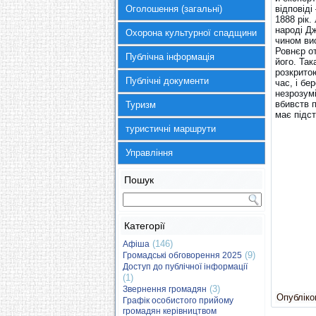
Оголошення (загальні)
відповіді
1888 рік
народі Д
Охорона культурної спадщини
чином вис
Ровнєр от
Публічна інформація
його. Та
розкрито
Публічні документи
час, і бе
незрозумі
вбивств п
Туризм
має підст
туристичні маршрути
Управління
Пошук
Категорії
(146)
Афіша
(9)
Громадські обговорення 2025
Доступ до публічної інформації
(1)
(3)
Звернення громадян
Опубліков
Графік особистого прийому
громадян керівництвом