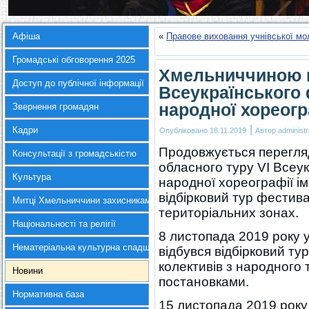
Афіша
«
Правове виховання учнівської мол
Громадські обговорення 2025
Хмельниччиною к
Доступ до публічної інформації
Всеукраїнського
народної хореогр
Звернення громадян
|
Кадри
Опубліковано
18.11.2019
Автор
administr
Продовжується перегляд
Консультації з громадськістю
обласного туру VІ Всеу
Культура
народної хореографії і
відбірковий тур фестив
Митці Хмельниччини захисникам України
територіальних зонах.
Національності та релігії
8 листопада 2019 року у 
Нематеріальна культурна спадщина
відбувся відбірковий ту
колективів з народного
Новини
постановками.
Нормативна база
15 листопада 2019 рок