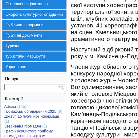
Оголошення (загальні)
свої виступи хореограф
територіальної зони, а 
Охорона культурної спадщини
шкіл, клубних закладів,
установ. 41 хореографі
Публічна інформація
на сцені Хмельницького
Публічні документи
драматичного театру ім.
Туризм
Наступний відбірковий 
року у м. Кам’янець-Под
туристичні маршрути
Члени журі обласного т
Управління
конкурсу народної хорео
Пошук
з головою журі – Чорн
Володимировичем, засл
який є головою Місцево
Категорії
хореографічної спілки У
(146)
головою циклової комісі
Афіша
(9)
Громадські обговорення 2025
Кам’янець-Подільського 
Доступ до публічної інформації
керівником народного 
(1)
(3)
Звернення громадян
танцю «Подільські візе
Графік особистого прийому
коледжу культури і мис
громадян керівництвом