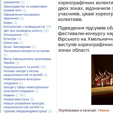
хореографічних колектив
управління
(1)
Законодавство та нормативно-
двох зонах, відзначили
правові акти
(1)
учасників, цікаві хореог
Оформлення письмового
звернення
(1)
колективів.
(1)
Кадри
(44)
Консультації з громадськістю
Підведення підсумків об
(16)
Звіт про проведену роботу
фестивалю-конкурсу нар
(28)
Оголошення
Вірського на Хмельниччи
(3)
Культура
(1)
Бібліотеки
виступів хореографічних 
(1)
Музеї. Заповідники
зонах області.
Театрально-концертні установи
(1)
Митці Хмельниччини захисникам
України
(1)
(10)
Національності та релігії
Основні заходи з питань
національностей та релігій
(5)
Нематеріальна культурна
(1)
спадщина
Заходи у сфері нематеріальної
культурної спадщини
(1)
(2 397)
Новини
(5)
Нормативна база
Накази управління культури,
національностей, релігій та
Опубліковано в категорії:
Новини
туризму облдержадміністрації
(3)