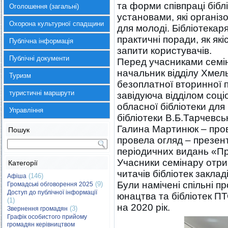
та форми співпраці бібл
Оголошення (загальні)
установами, які організ
Охорона культурної спадщини
для молоді. Бібліотекар
практичні поради, як як
Публічна інформація
запити користувачів.
Публічні документи
Перед учасниками семін
начальник відділу Хмел
Туризм
безоплатної вторинної 
туристичні маршрути
завідуюча відділом соц
обласної бібліотеки дл
Управління
бібліотеки В.Б.Тарчевсь
Галина Мартинюк – прові
Пошук
провела огляд – презен
періодичних видань «Пр
Учасники семінару отри
Категорії
читачів бібліотек заклад
(146)
Афіша
Були намічені спільні пр
(9)
Громадські обговорення 2025
Доступ до публічної інформації
юнацтва та бібліотек ПТ
(1)
на 2020 рік.
(3)
Звернення громадян
Графік особистого прийому
громадян керівництвом