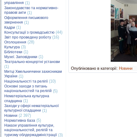
управління
(1)
Законодавство та нормативно-
правові акти
(1)
Оформлення письмового
звернення
(1)
(1)
Кадри
(44)
Консультації з громадськістю
(16)
Звіт про проведену роботу
(28)
Оголошення
(3)
Культура
(1)
Бібліотеки
(1)
Музеї. Заповідники
Театрально-концертні установи
(1)
Опубліковано в категорії:
Новини
Митці Хмельниччини захисникам
України
(1)
(10)
Національності та релігії
Основні заходи з питань
національностей та релігій
(5)
Нематеріальна культурна
(1)
спадщина
Заходи у сфері нематеріальної
культурної спадщини
(1)
(2 397)
Новини
(5)
Нормативна база
Накази управління культури,
національностей, релігій та
туризму облдержадміністрації
(3)