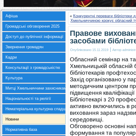
Афіша
«
Конкурентні переваги бібліотеки д
Хмельниччиною крокує обласний т
Громадські обговорення 2025
Правове вихованн
Доступ до публічної інформації
засобами бібліот
Звернення громадян
|
Опубліковано
15.11.2019
Автор
administr
Кадри
Обласний семінар на та
Хмельницькій обласній б
Консультації з громадськістю
бібліотекарів профтехос
Культура
Захід організовано у п
методичним центром про
Митці Хмельниччини захисникам України
підвищення кваліфікації
Національності та релігії
Бібліотекарі з 20 профе
активно включились в р
Нематеріальна культурна спадщина
виховання зараз надзви
середовищі.
Новини
Обговорено основні напр
Нормативна база
формування та популяри