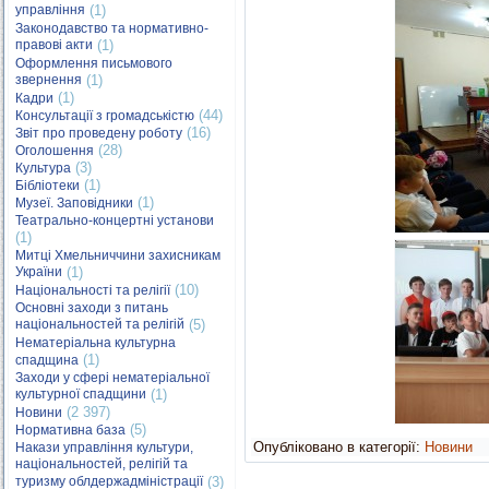
управління
(1)
Законодавство та нормативно-
правові акти
(1)
Оформлення письмового
звернення
(1)
(1)
Кадри
(44)
Консультації з громадськістю
(16)
Звіт про проведену роботу
(28)
Оголошення
(3)
Культура
(1)
Бібліотеки
(1)
Музеї. Заповідники
Театрально-концертні установи
(1)
Митці Хмельниччини захисникам
України
(1)
(10)
Національності та релігії
Основні заходи з питань
національностей та релігій
(5)
Нематеріальна культурна
(1)
спадщина
Заходи у сфері нематеріальної
культурної спадщини
(1)
(2 397)
Новини
(5)
Нормативна база
Опубліковано в категорії:
Новини
Накази управління культури,
національностей, релігій та
туризму облдержадміністрації
(3)