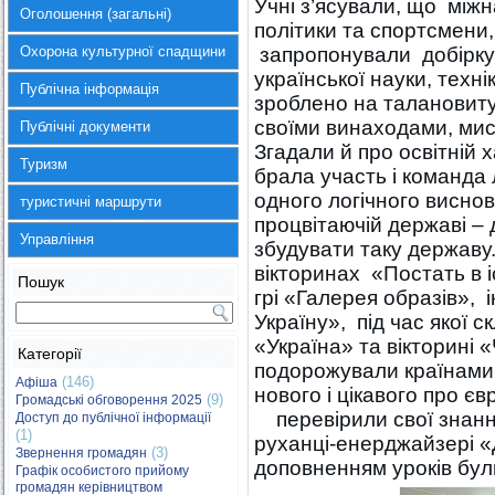
Учні з’ясували, що між
Оголошення (загальні)
політики та спортсмени, 
Охорона культурної спадщини
запропонували добірку
української науки, техн
Публічна інформація
зроблено на талановиту
своїми винаходами, мис
Публічні документи
Згадали й про освітній 
Туризм
брала участь і команда
одного логічного виснов
туристичні маршрути
процвітаючій державі – 
Управління
збудувати таку держав
вікторинах «Постать в і
Пошук
грі «Галерея образів», 
Україну», під час якої 
«Україна» та вікторині 
Категорії
подорожували країнами 
(146)
Афіша
нового і цікавого про єв
(9)
Громадські обговорення 2025
перевірили свої знання
Доступ до публічної інформації
(1)
руханці-енерджайзері 
(3)
Звернення громадян
доповненням уроків були
Графік особистого прийому
громадян керівництвом