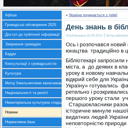
Афіша
«
Україна починається з тебе!
Громадські обговорення 2025
День знань в бібл
Доступ до публічної інформації
|
Опубліковано
02.09.2019
Автор
administr
Ось і розпочався новий н
Звернення громадян
юнацтва традиційно в ц
Кадри
Бібліотекарі запросили
Консультації з громадськістю
міста, а до деяких в кл
уроку в новому навчаль
Культура
відкрий себе для Украї
Митці Хмельниччини захисникам України
Україну» готувались фа
ретельно і розкривалис
Національності та релігії
першого уроку стали у
Нематеріальна культурна спадщина
Старшокласники разом 
історичне минуле нашої 
Новини
видатних людей України
Нормативна база
неповторністю природи 