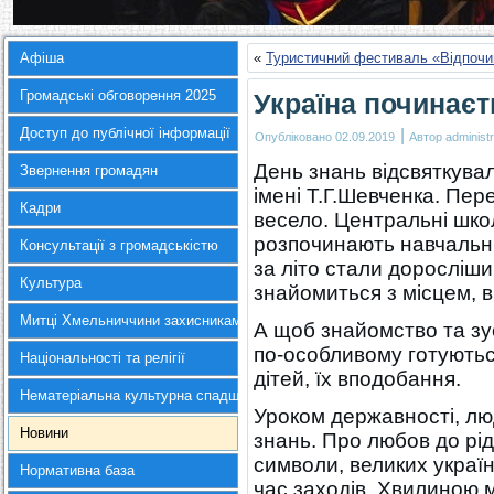
Афіша
«
Туристичний фестиваль «Відпочи
Громадські обговорення 2025
Україна починаєт
Доступ до публічної інформації
|
Опубліковано
02.09.2019
Автор
administr
День знань відсвяткували
Звернення громадян
імені Т.Г.Шевченка. Пер
Кадри
весело. Центральні шко
розпочинають навчальний
Консультації з громадськістю
за літо стали доросліши
Культура
знайомиться з місцем, в
Митці Хмельниччини захисникам України
А щоб знайомство та зус
по-особливому готуютьс
Національності та релігії
дітей, їх вподобання.
Нематеріальна культурна спадщина
Уроком державності, лю
Новини
знань. Про любов до рід
символи, великих україн
Нормативна база
час заходів. Хвилиною 