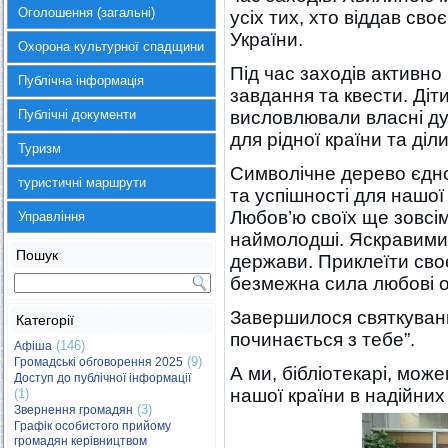
Оголошення (загальні)
усіх тих, хто віддав сво
України.
Охорона культурної спадщини
Під час заходів активно
Публічна інформація
завдання та квести. Ді
Публічні документи
висловлювали власні ду
для рідної країни та ді
Туризм
Символічне дерево єдно
туристичні маршрути
та успішності для нашо
Любов’ю своїх ще зовсім
Управління
наймолодші. Яскравими 
Пошук
держави. Приклеїти сво
безмежна сила любові о
Завершилося святкува
Категорії
починається з тебе”.
(146)
Афіша
(9)
Громадські обговорення 2025
А ми, бібліотекарі, мо
Доступ до публічної інформації
нашої країни в надійних
(1)
(3)
Звернення громадян
Графік особистого прийому
громадян керівництвом