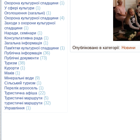
(1)
Охорона культурної спадщини
(1)
У сфері культури
(1)
Оголошення (загальні)
(4)
Охорона культурної спадщини
Заходи з охорони культурної
(1)
спадщини
(1)
Наради, семінари
(1)
Консультативна рада
(1)
Загальна інформація
Опубліковано в категорії:
Новини
(1)
Пам'ятки культурної спадщини
(36)
Публічна інформація
(73)
Публічні документи
(38)
Туризм
(1)
Курорти
(1)
Маків
(9)
Мінеральні води
(1)
Сільський туризм
(1)
Перелік агроосель
(22)
Туристична афіша
(5)
Туристичні маршрути
(32)
туристичні маршрути
(1)
Управління