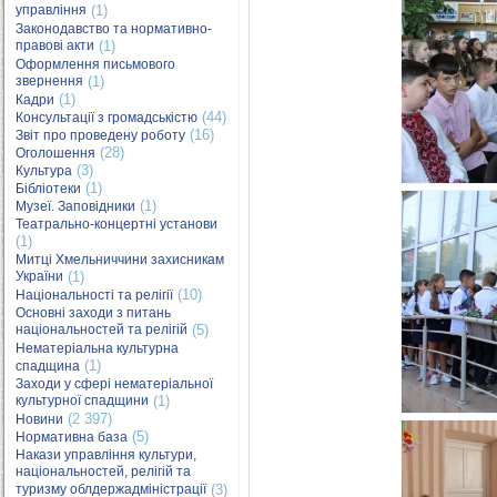
управління
(1)
Законодавство та нормативно-
правові акти
(1)
Оформлення письмового
звернення
(1)
(1)
Кадри
(44)
Консультації з громадськістю
(16)
Звіт про проведену роботу
(28)
Оголошення
(3)
Культура
(1)
Бібліотеки
(1)
Музеї. Заповідники
Театрально-концертні установи
(1)
Митці Хмельниччини захисникам
України
(1)
(10)
Національності та релігії
Основні заходи з питань
національностей та релігій
(5)
Нематеріальна культурна
(1)
спадщина
Заходи у сфері нематеріальної
культурної спадщини
(1)
(2 397)
Новини
(5)
Нормативна база
Накази управління культури,
національностей, релігій та
туризму облдержадміністрації
(3)