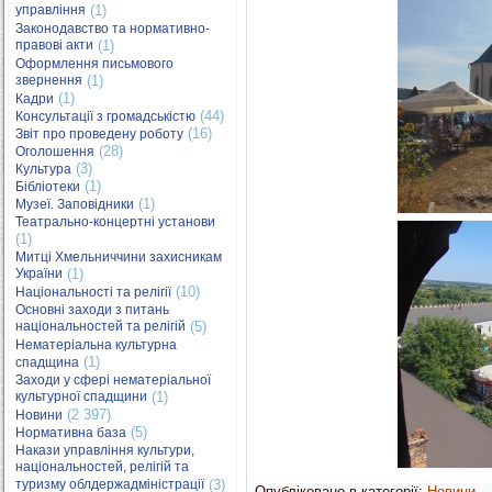
управління
(1)
Законодавство та нормативно-
правові акти
(1)
Оформлення письмового
звернення
(1)
(1)
Кадри
(44)
Консультації з громадськістю
(16)
Звіт про проведену роботу
(28)
Оголошення
(3)
Культура
(1)
Бібліотеки
(1)
Музеї. Заповідники
Театрально-концертні установи
(1)
Митці Хмельниччини захисникам
України
(1)
(10)
Національності та релігії
Основні заходи з питань
національностей та релігій
(5)
Нематеріальна культурна
(1)
спадщина
Заходи у сфері нематеріальної
культурної спадщини
(1)
(2 397)
Новини
(5)
Нормативна база
Накази управління культури,
національностей, релігій та
туризму облдержадміністрації
(3)
Опубліковано в категорії:
Новини