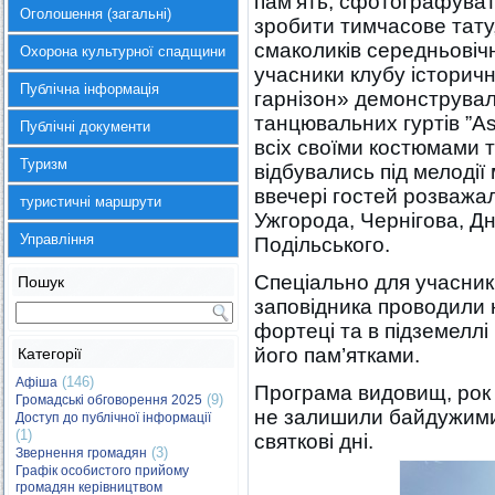
пам’ять, сфотографуват
Оголошення (загальні)
зробити тимчасове тату,
смаколиків середньовічн
Охорона культурної спадщини
учасники клубу історичн
Публічна інформація
гарнізон» демонстрували 
танцювальних гуртів ”Ast
Публічні документи
всіх своїми костюмами т
Туризм
відбувались під мелоді
ввечері гостей розважал
туристичні маршрути
Ужгорода, Чернігова, Дн
Управління
Подільського.
Спеціально для учасник
Пошук
заповідника проводили н
фортеці та в підземелл
його пам’ятками.
Категорії
(146)
Афіша
Програма видовищ, рок 
(9)
Громадські обговорення 2025
не залишили байдужими 
Доступ до публічної інформації
(1)
святкові дні.
(3)
Звернення громадян
Графік особистого прийому
громадян керівництвом