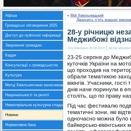
Афіша
«
Мій Хмельницький
Двадцять п’ять кращих викона
Громадські обговорення 2025
28-у річницю нез
Доступ до публічної інформації
Меджибожі відзн
Звернення громадян
|
Опубліковано
28.08.2019
Автор
administr
Кадри
23-25 серпня до Меджиб
куточків України на мот
Консультації з громадськістю
що проходив на територі
Культура
обрали тематикою заход
вікінгів. Учасники, гості
Митці Хмельниччини захисникам України
днів наче поринули в епо
Національності та релігії
століть, що по праву наз
Нематеріальна культурна спадщина
Під час фестивалю подв
тематичні зони, які від
Новини
одночасно можна було в
байкерсько-вікінгських 
Нормативна база