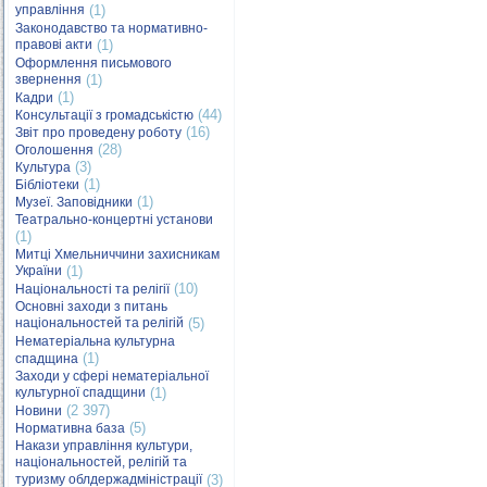
управління
(1)
Законодавство та нормативно-
правові акти
(1)
Оформлення письмового
звернення
(1)
(1)
Кадри
(44)
Консультації з громадськістю
(16)
Звіт про проведену роботу
(28)
Оголошення
(3)
Культура
(1)
Бібліотеки
(1)
Музеї. Заповідники
Театрально-концертні установи
(1)
Митці Хмельниччини захисникам
України
(1)
(10)
Національності та релігії
Основні заходи з питань
національностей та релігій
(5)
Нематеріальна культурна
(1)
спадщина
Заходи у сфері нематеріальної
культурної спадщини
(1)
(2 397)
Новини
(5)
Нормативна база
Накази управління культури,
національностей, релігій та
туризму облдержадміністрації
(3)