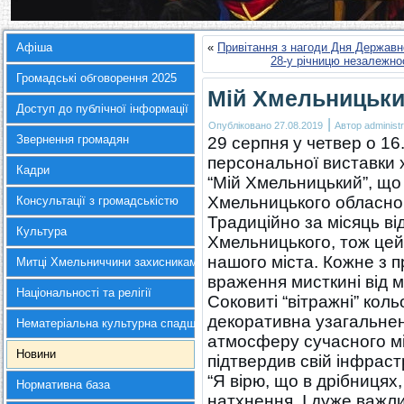
Афіша
«
Привітання з нагоди Дня Державн
28-у річницю незалежно
Громадські обговорення 2025
Мій Хмельницьк
Доступ до публічної інформації
|
Опубліковано
27.08.2019
Автор
administr
Звернення громадян
29 серпня у четвер о 16
персональної виставки
Кадри
“Мій Хмельницький”, що 
Хмельницького обласног
Консультації з громадськістю
Традиційно за місяць ві
Культура
Хмельницького, тож цей
нашого міста. Кожне з 
Митці Хмельниччини захисникам України
враження мисткині від м
Національності та релігії
Соковиті “вітражні” коль
декоративна узагальне
Нематеріальна культурна спадщина
атмосферу сучасного мі
Новини
підтвердив свій інфраст
“Я вірю, що в дрібницях
Нормативна база
натхнення. І дуже важли