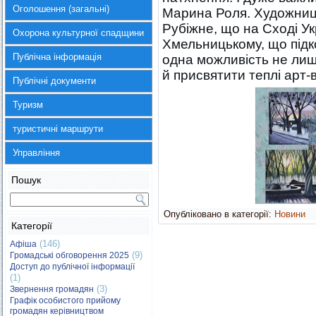
Оголошення (загальні)
Марина Роля. Художниц
Рубіжне, що на Сході Ук
Охорона культурної спадщини
Хмельницькому, що підко
Публічна інформація
одна можливість не лиш
й присвятити теплі арт
Публічні документи
Туризм
туристичні маршрути
Управління
Пошук
Опубліковано в категорії:
Новини
Категорії
(146)
Афіша
(9)
Громадські обговорення 2025
Доступ до публічної інформації
(1)
(3)
Звернення громадян
Графік особистого прийому
громадян керівництвом