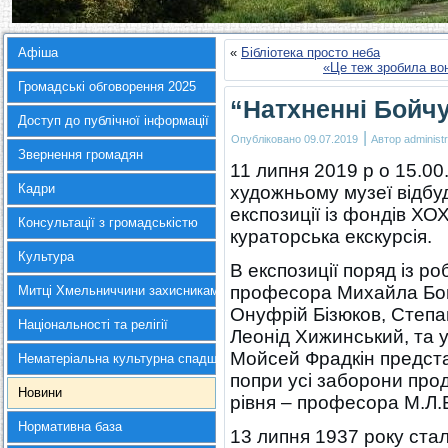
Афіша
«
Бібліотека просто неба
«Це теж зробила вон
Громадські обговорення 2025
“Натхненні Бойч
Доступ до публічної інформації
|
Опубліковано
09.07.2019
Автор
administr
Звернення громадян
11 липня 2019 р о 15.0
Кадри
художньому музеї відбуд
експозиції із фондів Х
Консультації з громадськістю
кураторська екскурсія.
Культура
В експозиції поряд із р
професора Михайла Бой
Митці Хмельниччини захисникам України
Онуфрій Бізюков, Степ
Національності та релігії
Леонід Хижинський, та у
Мойсей Фрадкін представ
Нематеріальна культурна спадщина
попри усі заборони про
Новини
рівня – професора М.Л.
Нормативна база
13 липня 1937 року ста