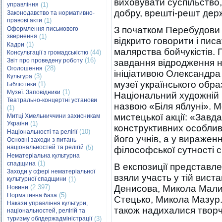
виховувати суспільство,
управління
(1)
добру, врешті-решт держ
Законодавство та нормативно-
правові акти
(1)
З початком Перебудови 
Оформлення письмового
звернення
(1)
відкрито говорити і пи
(1)
Кадри
малярства бойчукістів.
(44)
Консультації з громадськістю
(16)
Звіт про проведену роботу
завдання відродження н
(28)
Оголошення
ініціативою Олександр
(3)
Культура
музеї українського обра
(1)
Бібліотеки
(1)
Музеї. Заповідники
Національний художній м
Театрально-концертні установи
назвою «Біля яблуні». М
(1)
мистецької акції: «Завд
Митці Хмельниччини захисникам
України
(1)
конструктивних особлив
(10)
Національності та релігії
його учнів, а у виражен
Основні заходи з питань
національностей та релігій
(5)
філософської сутності 
Нематеріальна культурна
(1)
спадщина
В експозиції представлен
Заходи у сфері нематеріальної
взяли участь у тій виста
культурної спадщини
(1)
(2 397)
Денисова, Микола Мали
Новини
(5)
Нормативна база
Стецько, Микола Мазур. 
Накази управління культури,
також надихалися творчі
національностей, релігій та
туризму облдержадміністрації
(3)