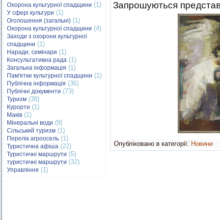
Запрошуються представн
(1)
Охорона культурної спадщини
(1)
У сфері культури
(1)
Оголошення (загальні)
(4)
Охорона культурної спадщини
Заходи з охорони культурної
(1)
спадщини
(1)
Наради, семінари
(1)
Консультативна рада
(1)
Загальна інформація
(1)
Пам'ятки культурної спадщини
(36)
Публічна інформація
(73)
Публічні документи
(38)
Туризм
(1)
Курорти
(1)
Маків
(9)
Мінеральні води
(1)
Сільський туризм
(1)
Перелік агроосель
Опубліковано в категорії:
Новини
(22)
Туристична афіша
(5)
Туристичні маршрути
(32)
туристичні маршрути
(1)
Управління