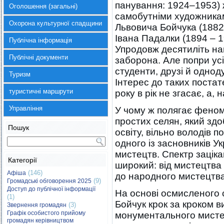
панування: 1924–1953) 
Оголошення (загальні)
самобутніми художника
Охорона культурної спадщини
Львовича Бойчука (1882 
Івана Падалки (1894 – 1
Публічна інформація
Упродовж десятиліть на
Публічні документи
заборона. Але попри усі
студенти, друзі й одноду
Туризм
Інтерес до таких постат
туристичні маршрути
року в рік не згасає, а, 
Управління
У чому ж полягає фено
простих селян, який зд
Пошук
освіту, вільно володів 
одного із засновників У
мистецтв. Спектр зацік
Категорії
широкий: від мистецтва Є
(146)
Афіша
до народного мистецтва
(9)
Громадські обговорення 2025
Доступ до публічної інформації
На основі осмисленого с
(1)
Бойчук крок за кроком 
(3)
Звернення громадян
Графік особистого прийому
монументального мистец
громадян керівництвом