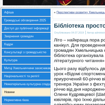
Афіша
«
Перспективи розвитку Хмельницько
Громадські обговорення 2025
Бібліотека прост
Доступ до публічної інформації
|
Опубліковано
04.07.2019
Автор
administr
Звернення громадян
Літо – найкраща пора ро
Кадри
канікул. Для проведення
громадян Хмельницька 
Консультації з громадськістю
бібліотека організувала
літературного читання» 
Культура
Цього разу відбулось д
Митці Хмельниччини захисникам України
урок «Відомі спортсмен
Національності та релігії
приурочений 60-річчю в
тренера України з фехт
Нематеріальна культурна спадщина
річчю від дня народженн
Новини
Олени Кудрявцевої (Шаб
ювілярів, про їхню діяль
Нормативна база
олімпійськими призерам