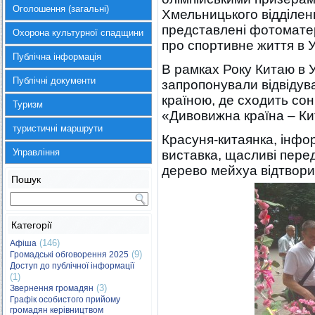
Оголошення (загальні)
Хмельницького відділен
представлені фотоматері
Охорона культурної спадщини
про спортивне життя в У
Публічна інформація
В рамках Року Китаю в Ук
Публічні документи
запропонували відвідув
країною, де сходить сон
Туризм
«Дивовижна країна – Кит
туристичні маршрути
Красуня-китаянка, інфо
Управління
виставка, щасливі пере
дерево мейхуа відтвори
Пошук
Категорії
(146)
Афіша
(9)
Громадські обговорення 2025
Доступ до публічної інформації
(1)
(3)
Звернення громадян
Графік особистого прийому
громадян керівництвом