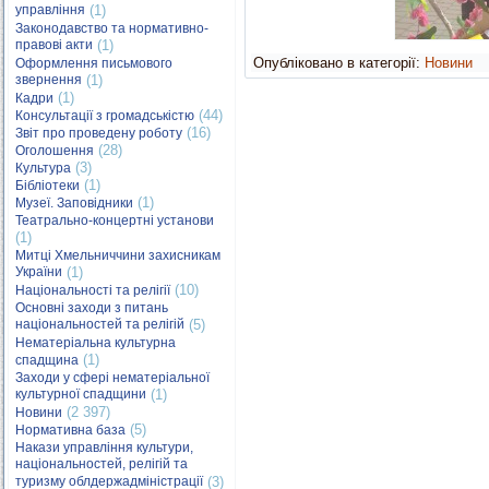
управління
(1)
Законодавство та нормативно-
правові акти
(1)
Опубліковано в категорії:
Новини
Оформлення письмового
звернення
(1)
(1)
Кадри
(44)
Консультації з громадськістю
(16)
Звіт про проведену роботу
(28)
Оголошення
(3)
Культура
(1)
Бібліотеки
(1)
Музеї. Заповідники
Театрально-концертні установи
(1)
Митці Хмельниччини захисникам
України
(1)
(10)
Національності та релігії
Основні заходи з питань
національностей та релігій
(5)
Нематеріальна культурна
(1)
спадщина
Заходи у сфері нематеріальної
культурної спадщини
(1)
(2 397)
Новини
(5)
Нормативна база
Накази управління культури,
національностей, релігій та
туризму облдержадміністрації
(3)