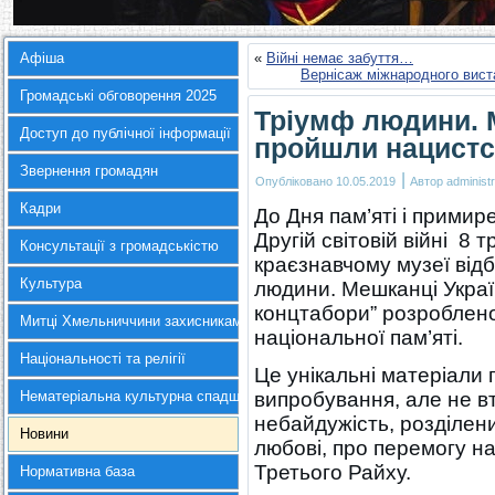
Афіша
«
Війні немає забуття…
Вернісаж міжнародного вист
Громадські обговорення 2025
Тріумф людини. М
Доступ до публічної інформації
пройшли нацистс
Звернення громадян
|
Опубліковано
10.05.2019
Автор
administr
Кадри
До Дня пам’яті і прими
Другій світовій війні 8
Консультації з громадськістю
краєзнавчому музеї відб
Культура
людини. Мешканці Украї
концтабори” розроблено
Митці Хмельниччини захисникам України
національної пам’яті.
Національності та релігії
Це унікальні матеріали 
Нематеріальна культурна спадщина
випробування, але не вт
небайдужість, розділений
Новини
любові, про перемогу на
Третього Райху.
Нормативна база