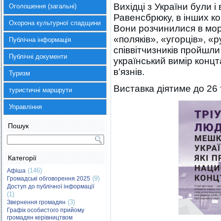
Вихідці з України були і в
Оголошення (загальні)
Равенсбрюку, в інших к
Охорона культурної спадщини
Вони розчинилися в морі
«поляків», «угорців», «
Публічна інформація
співвітчизників пройшли
Публічні документи
український вимір концт
в’язнів.
Туризм
Виставка діятиме до 26 
туристичні маршрути
Управління
Пошук
Категорії
(146)
Афіша
(9)
Громадські обговорення 2025
Доступ до публічної інформації
(1)
(3)
Звернення громадян
Графік особистого прийому
громадян керівництвом