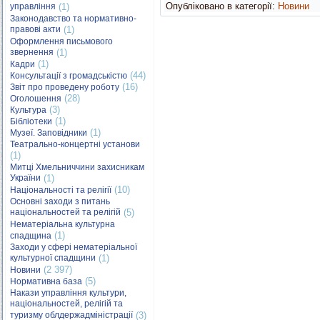
Опубліковано в категорії:
Новини
управління
(1)
Законодавство та нормативно-
правові акти
(1)
Оформлення письмового
звернення
(1)
(1)
Кадри
(44)
Консультації з громадськістю
(16)
Звіт про проведену роботу
(28)
Оголошення
(3)
Культура
(1)
Бібліотеки
(1)
Музеї. Заповідники
Театрально-концертні установи
(1)
Митці Хмельниччини захисникам
України
(1)
(10)
Національності та релігії
Основні заходи з питань
національностей та релігій
(5)
Нематеріальна культурна
(1)
спадщина
Заходи у сфері нематеріальної
культурної спадщини
(1)
(2 397)
Новини
(5)
Нормативна база
Накази управління культури,
національностей, релігій та
туризму облдержадміністрації
(3)