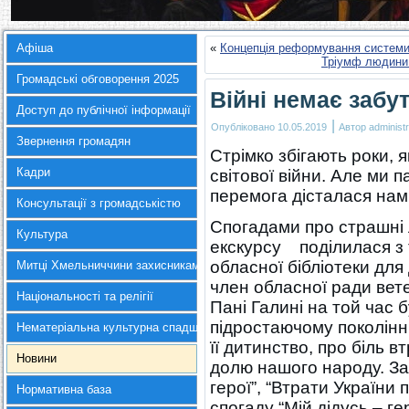
Афіша
«
Концепція реформування системи
Тріумф людини.
Громадські обговорення 2025
Війні немає забу
Доступ до публічної інформації
|
Опубліковано
10.05.2019
Автор
administr
Звернення громадян
Стрімко збігають роки, я
Кадри
світової війни. Але ми 
перемога дісталася нам 
Консультації з громадськістю
Спогадами про страшні л
Культура
екскурсу поділилася з
обласної бібліотеки для 
Митці Хмельниччини захисникам України
член обласної ради вет
Національності та релігії
Пані Галині на той час 
підростаючому поколінню
Нематеріальна культурна спадщина
її дитинство, про біль 
Новини
долю нашого народу. За
герої”, “Втрати України 
Нормативна база
спогаду “Мій дідусь – ге