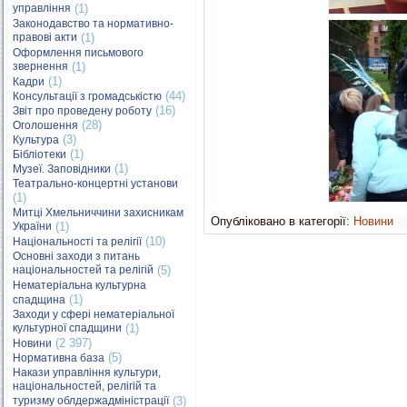
управління
(1)
Законодавство та нормативно-
правові акти
(1)
Оформлення письмового
звернення
(1)
(1)
Кадри
(44)
Консультації з громадськістю
(16)
Звіт про проведену роботу
(28)
Оголошення
(3)
Культура
(1)
Бібліотеки
(1)
Музеї. Заповідники
Театрально-концертні установи
(1)
Митці Хмельниччини захисникам
Опубліковано в категорії:
Новини
України
(1)
(10)
Національності та релігії
Основні заходи з питань
національностей та релігій
(5)
Нематеріальна культурна
(1)
спадщина
Заходи у сфері нематеріальної
культурної спадщини
(1)
(2 397)
Новини
(5)
Нормативна база
Накази управління культури,
національностей, релігій та
туризму облдержадміністрації
(3)