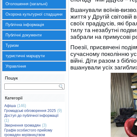
Оголошення (загальні)
Вшанували воїнів-визвол
Охорона культурної спадщини
життя у Другій світовій 
своїх прадідусів, які бра
Публічна інформація
тилу та незабутні подви
Публічні документи
забрали на примусові р
Туризм
Поезії, присвячені поді
сучасному поколінню усв
туристичні маршрути
війні. Діти разом з біб
Управління
вшанували усіх загиблих
Пошук
Категорії
(146)
Афіша
(9)
Громадські обговорення 2025
Доступ до публічної інформації
(1)
(3)
Звернення громадян
Графік особистого прийому
громадян керівництвом