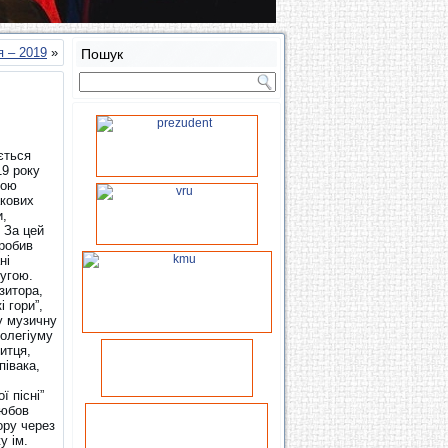
я – 2019
»
Пошук
ється
19 року
рою
акових
и,
 За цей
зробив
ні
угою.
зитора,
і гори”,
у музичну
колегіуму
итця,
півака,
ї пісні”
любов
ору через
у ім.