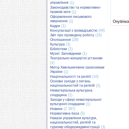
управління
(1)
Законодавство та нормативно-
правові акти
(1)
Оформлення письмового
звернення
(1)
Опубліков
(1)
Кадри
(44)
Консультації з громадськістю
(16)
Звіт про проведену роботу
(28)
Оголошення
(3)
Культура
(1)
Бібліотеки
(1)
Музеї. Заповідники
Театрально-концертні установи
(1)
Митці Хмельниччини захисникам
України
(1)
(10)
Національності та релігії
Основні заходи з питань
національностей та релігій
(5)
Нематеріальна культурна
(1)
спадщина
Заходи у сфері нематеріальної
культурної спадщини
(1)
(2 397)
Новини
(5)
Нормативна база
Накази управління культури,
національностей, релігій та
туризму облдержадміністрації
(3)