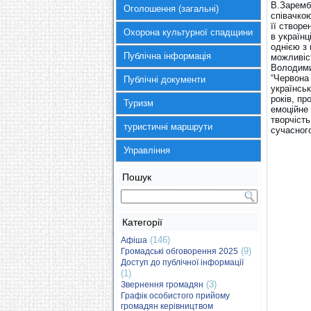
В.Заремб
Оголошення (загальні)
співачкою
її створе
Охорона культурної спадщини
в українц
однією з
Публічна інформація
можливіс
Володимир
“Червона
Публічні документи
українськ
років, пр
Туризм
емоційне 
творчіст
туристичні маршрути
сучасног
Управління
Пошук
Категорії
(146)
Афіша
(9)
Громадські обговорення 2025
Доступ до публічної інформації
(1)
(3)
Звернення громадян
Графік особистого прийому
громадян керівництвом