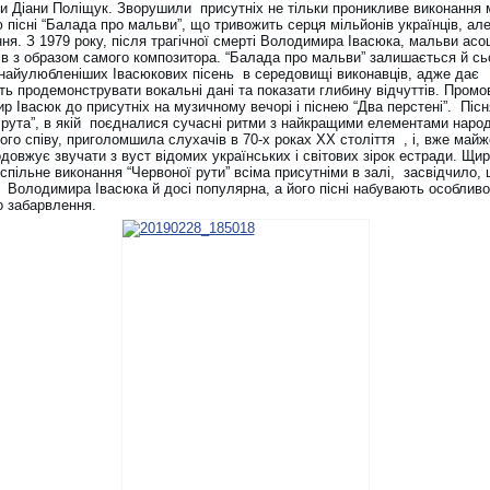
и Діани Поліщук. Зворушили присутніх не тільки проникливе виконання
 пісні “Балада про мальви”, що тривожить серця мільйонів українців, але 
ння. З 1979 року, після трагічної смерті Володимира Івасюка, мальви ас
ів з образом самого композитора. “Балада про мальви” залишається й сь
 найулюбленіших Івасюкових пісень в середовищі виконавців, адже дає
ть продемонструвати вокальні дані та показати глибину відчуттів. Пром
 Івасюк до присутніх на музичному вечорі і піснею “Два перстені”. Пісн
 рута”, в якій поєдналися сучасні ритми з найкращими елементами наро
ого співу, приголомшила слухачів в 70-х роках XX століття , і, вже майж
одовжує звучати з вуст відомих українських і світових зірок естради. Щир
спільне виконання “Червоної рути” всіма присутніми в залі, засвідчило,
ь Володимира Івасюка й досі популярна, а його пісні набувають особливо
о забарвлення.