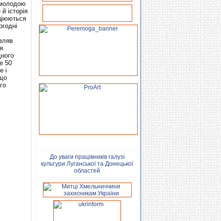
 молодою
й історія
оціюються
огодні
овляв
я
дного
е 50
е і
 що
го
До уваги працівників галузі
культури Луганської та Донецької
областей