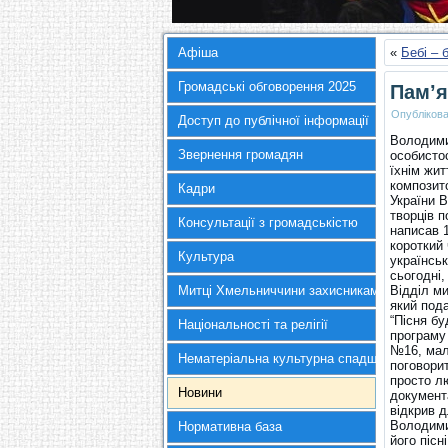
Афіша
«
Бебі – 
Громадські обговорення 2025
Пам’я
Опубліков
Доступ до публічної інформації
Володими
Звернення громадян
особистос
їхнім жит
композито
Кадри
України В
творців п
Консультації з громадськістю
написав 1
короткий 
Культура
українськ
сьогодні
Митці Хмельниччини захисникам України
Відділ м
який пода
“Пісня б
Національності та релігії
програму 
№16, мал
Нематеріальна культурна спадщина
поговорит
просто л
Новини
документа
відкрив 
Володими
Нормативна база
його пісн