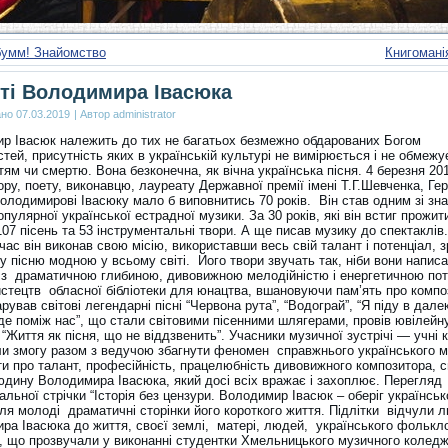
бумм! Знайомство
Книгомані
ті Володимира Івасюка
ано
07.03.2019
|
Автор
administrator
р Івасюк належить до тих не багатьох безмежно обдарованих Богом
тей, присутність яких в українській культурі не вимірюється і не обмежу
тям чи смертю. Вона безконечна, як вічна українська пісня. 4 березня 20
ру, поету, виконавцю, лауреату Державної премії імені Т.Г.Шевченка, Ге
олодимирові Івасюку мало б виповнитись 70 років. Він став одним зі зн
опулярної української естрадної музики. За 30 років, які він встиг прожит
07 пісень та 53 інструментальні твори. А ще писав музику до спектаклів.
час він виконав свою місію, використавши весь свій талант і потенціал, 
у пісню модною у всьому світі. Його твори звучать так, ніби вони написа
, з драматичною глибиною, дивовижною мелодійністю і енергетичною пот
истецтв обласної бібліотеки для юнацтва, вшановуючи пам’ять про компо
рував світові легендарні пісні “Червона рута”, “Водограй”, “Я піду в далек
уде поміж нас”, що стали світовими пісенними шлягерами, провів ювілейн
“Життя як пісня, що не віддзвенить”. Учасники музичної зустрічі — учні 
и змогу разом з ведучою збагнути феномен справжнього українського м
и про талант, професійність, працелюбність дивовижного композитора, с
юдину Володимира Івасюка, який досі всіх вражає і захоплює. Перегляд
льної стрічки “Історія без цензури. Володимир Івасюк – оберіг українсько
для молоді драматичні сторінки його короткого життя. Підлітки відчули 
ра Івасюка до життя, своєї землі, матері, людей, українського фолькл
і, що прозвучали у виконанні студентки Хмельницького музичного коледж