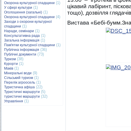
(1)
Охорона культурної спадщини
цікавий лабіринт, піско
(1)
У сфері культури
тощо), дозвілля глядачі
(1)
Оголошення (загальні)
(4)
Охорона культурної спадщини
Заходи з охорони культурної
Вистава «Бебі-бумм.Зн
(1)
спадщини
(1)
Наради, семінари
(1)
Консультативна рада
(1)
Загальна інформація
(1)
Пам'ятки культурної спадщини
(36)
Публічна інформація
(73)
Публічні документи
(38)
Туризм
(1)
Курорти
(1)
Маків
(9)
Мінеральні води
(1)
Сільський туризм
(1)
Перелік агроосель
(22)
Туристична афіша
(5)
Туристичні маршрути
(32)
туристичні маршрути
(1)
Управління