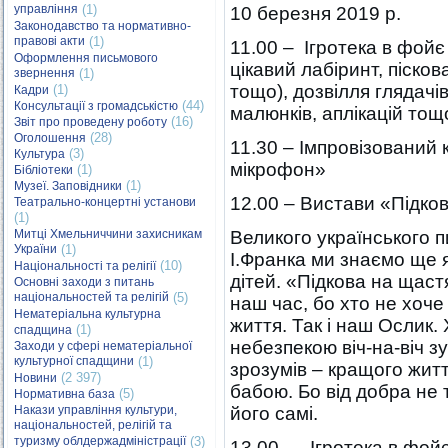
управління
(1)
10 березня 2019 р.
Законодавство та нормативно-
правові акти
(1)
11.00 – Ігротека в фойє
Оформлення письмового
цікавий лабіринт, піско
звернення
(1)
тощо), дозвілля глядачі
(1)
Кадри
(44)
Консультації з громадськістю
малюнків, аплікацій тощ
(16)
Звіт про проведену роботу
(28)
Оголошення
11.30 – Імпровізований 
(3)
Культура
мікрофон»
(1)
Бібліотеки
(1)
Музеї. Заповідники
12.00 – Вистави «Підков
Театрально-концертні установи
(1)
Митці Хмельниччини захисникам
Великого українського 
України
(1)
І.Франка ми знаємо ще я
(10)
Національності та релігії
дітей. «Підкова на щастя
Основні заходи з питань
національностей та релігій
(5)
наш час, бо хто не хоче
Нематеріальна культурна
життя. Так і наш Ослик. 
(1)
спадщина
небезпекою віч-на-віч з
Заходи у сфері нематеріальної
культурної спадщини
(1)
зрозумів – кращого життя
(2 397)
Новини
бабою. Бо від добра не 
(5)
Нормативна база
Накази управління культури,
його самі.
національностей, релігій та
туризму облдержадміністрації
(3)
13.00 – Ігротека в фойє