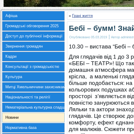
Афіша
«
Грані життя
Громадські обговорення 2025
Бебі – бумм! Зн
Доступ до публічної інформації
|
Опубліковано
05.03.2019
Автор
administr
10.30 – вистава “Бебі –
Звернення громадян
Для глядачів від 1 до 3
Кадри
«БЕБІ – ТЕАТР»! Що та
Консультації з громадськістю
домашня атмосфера мал
крісла, а маленькі гляд
Культура
більше подобається: на
Митці Хмельниччини захисникам України
кольорових подушках аб
просторі з’являється від
Національності та релігії
повністю занурюються в 
Нематеріальна культурна спадщина
Ляльки та актори знаход
глядачів. Це створює д
Новини
комфорту, ефект єднанн
Нормативна база
для малюків. Сюжети про