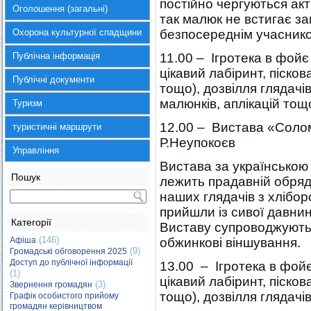
постійно чергуються ак
Оголошення (загальні)
так малюк не встигає за
Охорона культурної спадщини
безпосереднім учаснико
Публічна інформація
11.00 – Ігротека в фойє
цікавий лабіринт, піско
Публічні документи
тощо), дозвілля глядачі
малюнків, аплікацій тощ
Туризм
12.00 – Вистава «Солом
туристичні маршрути
Р.Неупокоєв
Управління
Вистава за українською 
Пошук
лежить прадавній обря
наших глядачів з хлібор
прийшли із сивої давнин
Категорії
Виставу супроводжують д
(146)
Афіша
обжинкові віншування.
(9)
Громадські обговорення 2025
Доступ до публічної інформації
13.00 – Ігротека в фойє
(1)
цікавий лабіринт, піско
(3)
Звернення громадян
тощо), дозвілля глядачі
Графік особистого прийому
громадян керівництвом