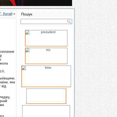
о”, Китай
»
Пошук
ахоплення
ор
в
икола
ті.
ьківщини,
раїни, яка
 від
оледжу,
орчий
ими
есу