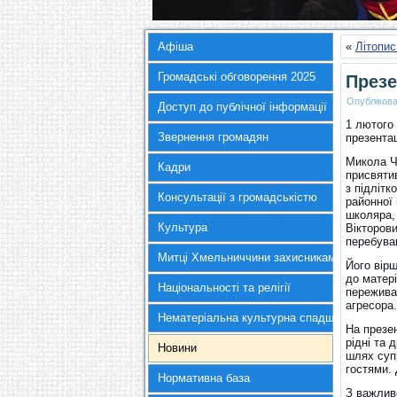
Афіша
«
Літопис
Громадські обговорення 2025
Презе
Опубліков
Доступ до публічної інформації
1 лютого 
Звернення громадян
презента
Микола Ч
Кадри
присвяти
з підлітк
Консультації з громадськістю
районної
школяра,
Культура
Вікторов
перебува
Митці Хмельниччини захисникам України
Його вір
до матері
Національності та релігії
переживає
агресора.
Нематеріальна культурна спадщина
На презен
рідні та 
Новини
шлях суп
гостями. 
Нормативна база
З важлив