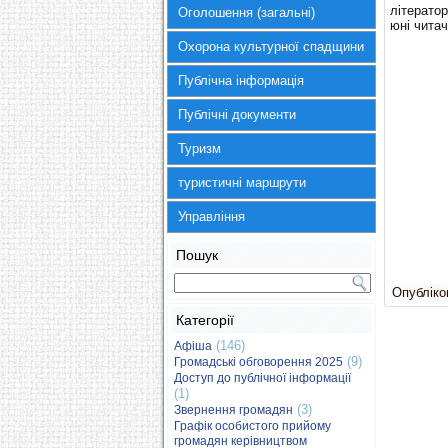
літератор
Оголошення (загальні)
юні читач
Охорона культурної спадщини
Публічна інформація
Публічні документи
Туризм
туристичні маршрути
Управління
Пошук
Опубліков
Категорії
(146)
Афіша
(9)
Громадські обговорення 2025
Доступ до публічної інформації
(1)
(3)
Звернення громадян
Графік особистого прийому
громадян керівництвом