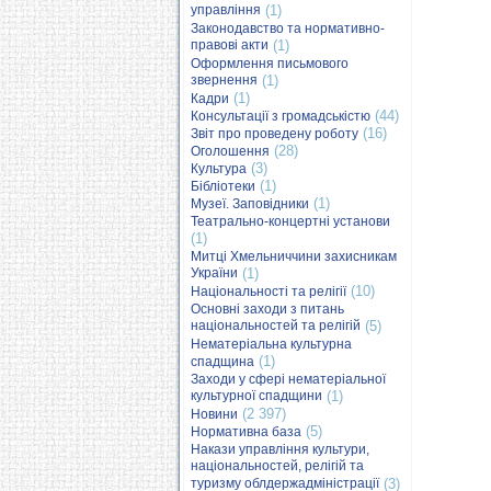
управління
(1)
Законодавство та нормативно-
правові акти
(1)
Оформлення письмового
звернення
(1)
(1)
Кадри
(44)
Консультації з громадськістю
(16)
Звіт про проведену роботу
(28)
Оголошення
(3)
Культура
(1)
Бібліотеки
(1)
Музеї. Заповідники
Театрально-концертні установи
(1)
Митці Хмельниччини захисникам
України
(1)
(10)
Національності та релігії
Основні заходи з питань
національностей та релігій
(5)
Нематеріальна культурна
(1)
спадщина
Заходи у сфері нематеріальної
культурної спадщини
(1)
(2 397)
Новини
(5)
Нормативна база
Накази управління культури,
національностей, релігій та
туризму облдержадміністрації
(3)