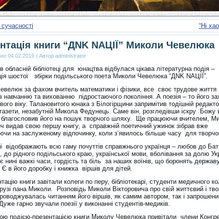
 сучасності
“Ні ха
нтація книги “ДNK NАЦІЇ” Миколи Чевелюка
ано
04.02.2019
|
Автор
administrator
в обласній бібліотеці для юнацтва відбулася цікава літературна подія –
ція шостої збірки подільського поета Миколи Чевелюка “ДNK NАЦІЇ”.
евелюк за фахом вчитель математики і фізики, все своє трудове життя
в навчанню та вихованню підростаючого покоління. А поезія – то його з
ового віку. Талановитого юнака з Білогірщини запримітив тодішній редакт
 газети, незабутній Микола Федунець. Саме він, розгледівши іскру Божу 
 благословив його на пошук творчого шляху. Ще працюючи вчителем, М
ич видав свою першу книгу, а справжній поетичний ужинок зібрав вже
ючи на заслуженому відпочинку, коли з’явилось більше часу для творчос
ші відображають всю гаму почуттів справжнього українця – любов до Бат
, до рідного подільського краю, української мови, вболівання за долю Ук
 нині важкі часи, гордість та біль за наших воїнів, що боронять державу
 Є в його доробку і книжка віршів для дітей.
тацію книги завітали колеги по перу, бібліотекарі, студенти медичного к
друзі пана Миколи. Розповідь Миколи Вікторовича про свій життєвий і тв
роводжувалась читанням його віршів, як самим автором, так і запрошен
Дуже гарно звучали поезії у виконанні студентів-медиків.
ою подією-презентацією книги Миколу Чевелюка привітали члени Конгр