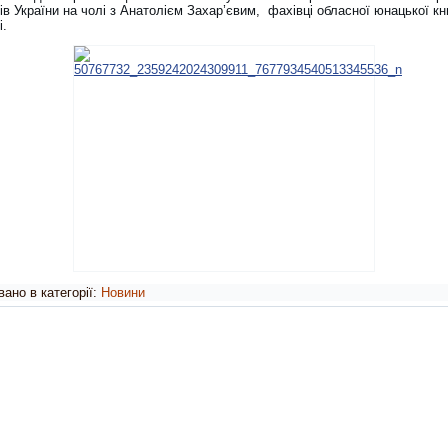
ів України на чолі з Анатолієм Захар’євим, фахівці обласної юнацької кни
і.
ано в категорії:
Новини