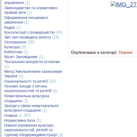
управління
(1)
Законодавство та нормативно-
правові акти
(1)
Оформлення письмового
звернення
(1)
(1)
Кадри
(44)
Консультації з громадськістю
(16)
Звіт про проведену роботу
(28)
Оголошення
(3)
Культура
(1)
Бібліотеки
Опубліковано в категорії:
Новини
(1)
Музеї. Заповідники
Театрально-концертні установи
(1)
Митці Хмельниччини захисникам
України
(1)
(10)
Національності та релігії
Основні заходи з питань
національностей та релігій
(5)
Нематеріальна культурна
(1)
спадщина
Заходи у сфері нематеріальної
культурної спадщини
(1)
(2 397)
Новини
(5)
Нормативна база
Накази управління культури,
національностей, релігій та
туризму облдержадміністрації
(3)