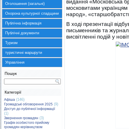
видання «Московська бр
Оголошення (загальні)
московитами українцям 
Охорона культурної спадщини
народ», «старшобратст
Публічна інформація
В ході презентації відбу
письменників та журналі
Публічні документи
висвітленні подій у новітн
Туризм
туристичні маршрути
Управління
Пошук
Категорії
(146)
Афіша
(9)
Громадські обговорення 2025
Доступ до публічної інформації
(1)
(3)
Звернення громадян
Графік особистого прийому
громадян керівництвом