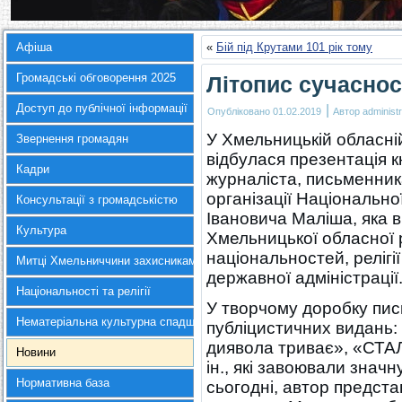
Афіша
«
Бій під Крутами 101 рік тому
Громадські обговорення 2025
Літопис сучаснос
Доступ до публічної інформації
|
Опубліковано
01.02.2019
Автор
administr
У Хмельницькій обласній
Звернення громадян
відбулася презентація 
Кадри
журналіста, письменник
організації Національно
Консультації з громадськістю
Івановича Маліша, яка 
Культура
Хмельницької обласної р
національностей, релігі
Митці Хмельниччини захисникам України
державної адміністрації
Національності та релігії
У творчому доробку пис
Нематеріальна культурна спадщина
публіцистичних видань:
диявола триває», «СТА
Новини
ін., які завоювали значн
Нормативна база
сьогодні, автор предст