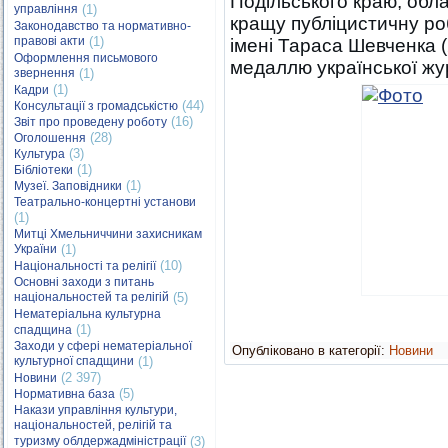
Подільського краю; обл
управління
(1)
кращу публіцистичну роб
Законодавство та нормативно-
правові акти
(1)
імені Тараса Шевченка 
Оформлення письмового
медаллю української жур
звернення
(1)
(1)
Кадри
(44)
Консультації з громадськістю
(16)
Звіт про проведену роботу
(28)
Оголошення
(3)
Культура
(1)
Бібліотеки
(1)
Музеї. Заповідники
Театрально-концертні установи
(1)
Митці Хмельниччини захисникам
України
(1)
(10)
Національності та релігії
Основні заходи з питань
національностей та релігій
(5)
Нематеріальна культурна
(1)
спадщина
Заходи у сфері нематеріальної
Опубліковано в категорії:
Новини
культурної спадщини
(1)
(2 397)
Новини
(5)
Нормативна база
Накази управління культури,
національностей, релігій та
туризму облдержадміністрації
(3)