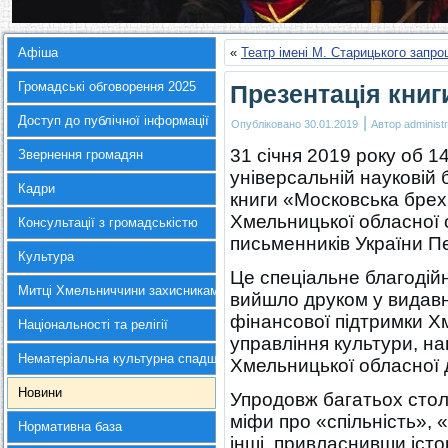
Афіша
«
Театр імені М. Старицького запро
Громадські обговорення 2025
Презентація книг
Доступ до публічної інформації
|
Опубліковано
30.01.2019
Автор
administr
31 січня 2019 року об 1
Звернення громадян
універсальній науковій 
Кадри
книги «Московська брех
Хмельницької обласної о
Консультації з громадськістю
письменників України П
Культура
Це спеціальне благодійн
Митці Хмельниччини захисникам України
вийшло друком у видавн
фінансової підтримки Х
Національності та релігії
управління культури, на
Нематеріальна культурна спадщина
Хмельницької обласної д
Новини
Упродовж багатьох стол
міфи про «спільність»,
Нормативна база
інші, привласнивши істо