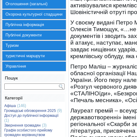
Оголошення (загальні)
активізувалися кремлівсь
Шовіністичній отруті пр
Охорона культурної спадщини
У своєму видані Петро 
Публічна інформація
Олексія Тимощук, «…не 
Публічні документи
документів і зводить за
й атакує, наступає, ман
Туризм
завдає нищівних ударів
кремлівську облуду, яка
туристичні маршрути
Петро Маліш – журналіс
Управління
обласної організації На
Пошук
України. Його перу нале
«Розгул червоного дияв
«СТАЛІНОїди», «Безкров
Категорії
«Печаль месника», «Осіч
(146)
Афіша
Лауреат премій – всеук
(9)
Громадські обговорення 2025
Доступ до публічної інформації
державотворенні» імені 
(1)
регіональної «Скарби зем
(3)
Звернення громадян
література, присвячена 
Графік особистого прийому
громадян керівництвом