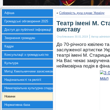
Афіша
«
Соборність душ єднає Україну
Громадські обговорення 2025
Театр імені М. С
виставу
Доступ до публічної інформації
|
Опубліковано
30.01.2019
Автор
administr
Звернення громадян
До 70-річного ювілею та 
Кадри
заслуженої артистки Укр
театрі імені М. Стариц
Консультації з громадськістю
На Вас чекає закручена 
Культура
неймовірна подія в фіна
Митці Хмельниччини захисникам України
Національності та релігії
Нематеріальна культурна спадщина
Новини
Нормативна база