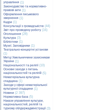
управління
(1)
Законодавство та нормативно-
правові акти
(1)
Оформлення письмового
звернення
(1)
(1)
Кадри
(44)
Консультації з громадськістю
(16)
Звіт про проведену роботу
(28)
Оголошення
(3)
Культура
(1)
Бібліотеки
(1)
Музеї. Заповідники
Театрально-концертні установи
(1)
Митці Хмельниччини захисникам
України
(1)
(10)
Національності та релігії
Основні заходи з питань
національностей та релігій
(5)
Нематеріальна культурна
(1)
спадщина
Заходи у сфері нематеріальної
культурної спадщини
(1)
(2 397)
Новини
(5)
Нормативна база
Накази управління культури,
національностей, релігій та
туризму облдержадміністрації
(3)