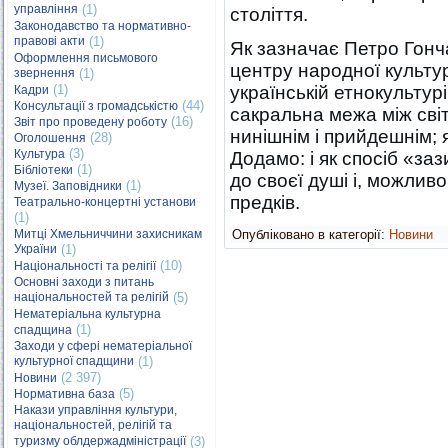
управління
(1)
століття.
Законодавство та нормативно-
правові акти
(1)
Як зазначає Петро Гонч
Оформлення письмового
центру народної культу
звернення
(1)
(1)
українській етнокультур
Кадри
(44)
Консультації з громадськістю
сакральна межа між сві
(16)
Звіт про проведену роботу
нинішнім і прийдешнім; я
(28)
Оголошення
(3)
Культура
Додамо: і як спосіб «з
(1)
Бібліотеки
до своєї душі і, можливо
(1)
Музеї. Заповідники
предків.
Театрально-концертні установи
(1)
Митці Хмельниччини захисникам
Опубліковано в категорії:
Новини
України
(1)
(10)
Національності та релігії
Основні заходи з питань
національностей та релігій
(5)
Нематеріальна культурна
(1)
спадщина
Заходи у сфері нематеріальної
культурної спадщини
(1)
(2 397)
Новини
(5)
Нормативна база
Накази управління культури,
національностей, релігій та
туризму облдержадміністрації
(3)