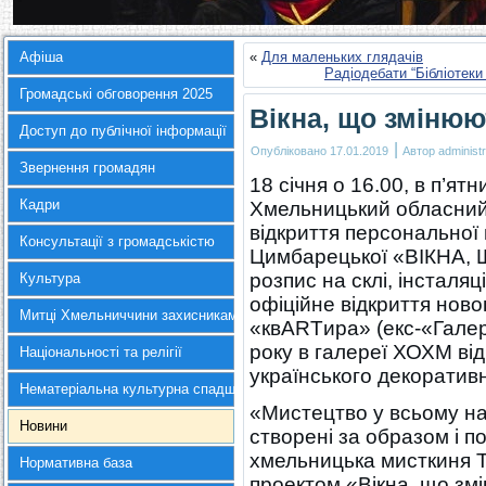
Афіша
«
Для маленьких глядачів
Радіодебати “Бібліотеки
Громадські обговорення 2025
Вікна, що змінюю
Доступ до публічної інформації
|
Опубліковано
17.01.2019
Автор
administr
Звернення громадян
18 січня о 16.00, в п’я
Кадри
Хмельницький обласний
відкриття персональної
Консультації з громадськістю
Цимбарецької «ВІКНА,
розпис на склі, інсталяц
Культура
офіційне відкриття ново
Митці Хмельниччини захисникам України
«квARTира» (екс-«Галер
року в галереї ХОХМ ві
Національності та релігії
українського декоратив
Нематеріальна культурна спадщина
«Мистецтво у всьому нав
Новини
створені за образом і 
хмельницька мисткиня 
Нормативна база
проектом «Вікна, що змі