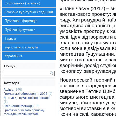
Оголошення (загальні)
«Плин часу» (2017) – зн
Охорона культурної спадщини
виставкового проекту: як
ряду. Хитромудра й наїв
Публічна інформація
вигадлива лінеарність, 
Публічні документи
умовність простору є х
склі. Ідея відтворювати 
Туризм
власні твори у цьому с
туристичні маршрути
коли вона відвідувала 
мистецтва Гуцульщини.
Управління
мистецтва настільки за
дворічний досвід студію
Пошук
іконопису, звернулася 
Новаторський творчий пі
Категорії
розписів в старі дерев’я
(146)
Афіша
звернення Тетяни Цимба
(9)
Громадські обговорення 2025
сакрального мистецтва в
Доступ до публічної інформації
(1)
минуле, аби краще усві
(3)
Звернення громадян
мотивом виставки є вікн
Графік особистого прийому
ікони на склі, характерн
громадян керівництвом