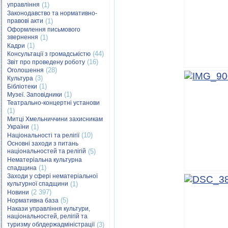
управління
(1)
Законодавство та нормативно-
правові акти
(1)
Оформлення письмового
звернення
(1)
(1)
Кадри
(44)
Консультації з громадськістю
(16)
Звіт про проведену роботу
(28)
Оголошення
(3)
Культура
(1)
Бібліотеки
(1)
Музеї. Заповідники
Театрально-концертні установи
(1)
Митці Хмельниччини захисникам
України
(1)
(10)
Національності та релігії
Основні заходи з питань
національностей та релігій
(5)
Нематеріальна культурна
(1)
спадщина
Заходи у сфері нематеріальної
культурної спадщини
(1)
(2 397)
Новини
(5)
Нормативна база
Накази управління культури,
національностей, релігій та
туризму облдержадміністрації
(3)