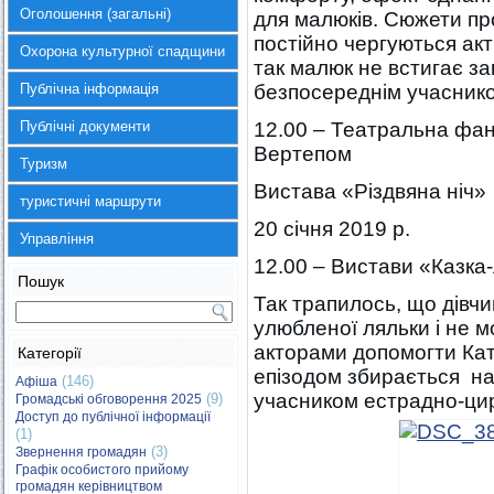
Оголошення (загальні)
для малюків. Сюжети про
постійно чергуються ак
Охорона культурної спадщини
так малюк не встигає за
Публічна інформація
безпосереднім учаснико
Публічні документи
12.00 – Театральна фан
Вертепом
Туризм
Вистава «Різдвяна ніч»
туристичні маршрути
20 січня 2019 р.
Управління
12.00 – Вистави «Казка
Пошук
Так трапилось, що дівчи
улюбленої ляльки і не 
акторами допомогти Катр
Категорії
епізодом збирається на
(146)
Афіша
учасником естрадно-ци
(9)
Громадські обговорення 2025
Доступ до публічної інформації
(1)
(3)
Звернення громадян
Графік особистого прийому
громадян керівництвом