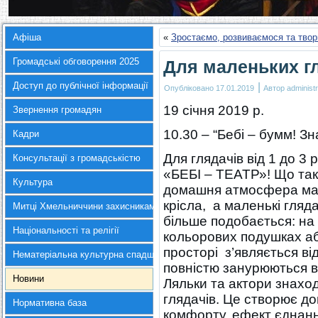
Афіша
«
Зростаємо, розвиваємося та твор
Громадські обговорення 2025
Для маленьких г
Доступ до публічної інформації
|
Опубліковано
17.01.2019
Автор
administr
19 січня 2019 р.
Звернення громадян
10.30 – “Бебі – бумм! З
Кадри
Для глядачів від 1 до 3
Консультації з громадськістю
«БЕБІ – ТЕАТР»! Що та
Культура
домашня атмосфера мал
крісла, а маленькі гляд
Митці Хмельниччини захисникам України
більше подобається: на
Національності та релігії
кольорових подушках аб
просторі з’являється від
Нематеріальна культурна спадщина
повністю занурюються в 
Новини
Ляльки та актори знаход
глядачів. Це створює д
Нормативна база
комфорту, ефект єднанн