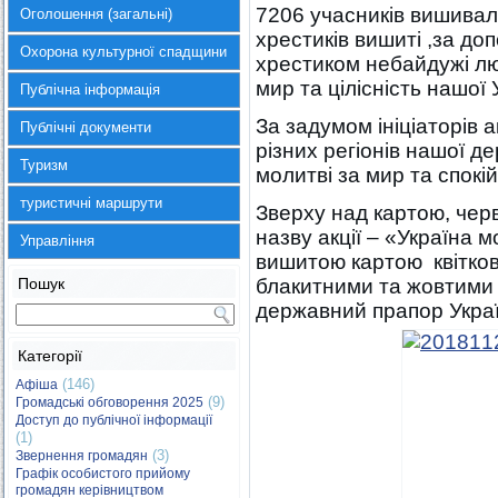
7206 учасників вишивали
Оголошення (загальні)
хрестиків вишиті ,за до
Охорона культурної спадщини
хрестиком небайдужі лю
мир та цілісність нашої 
Публічна інформація
За задумом ініціаторів а
Публічні документи
різних регіонів нашої д
Туризм
молитві за мир та спокій
туристичні маршрути
Зверху над картою, че
назву акції – «Україна 
Управління
вишитою картою квітков
Пошук
блакитними та жовтими 
державний прапор Укра
Категорії
(146)
Афіша
(9)
Громадські обговорення 2025
Доступ до публічної інформації
(1)
(3)
Звернення громадян
Графік особистого прийому
громадян керівництвом