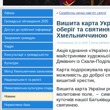
Афіша
«
Скорботна свічка пам’яті святої
Громадські обговорення 2025
Вишита карта Укр
оберіг та святин
Доступ до публічної інформації
Хмельниччиною
Звернення громадян
|
Опубліковано
22.11.2018
Автор
administr
Кадри
Акція єднання «Україно
Консультації з громадськістю
майстринями художньої 
Дяківнич із Скали-Поділ
Культура
Карта подорожувала кр
Митці Хмельниччини захисникам України
можливість до доброї сп
Національності та релігії
вишитий хрестик,
Нематеріальна культурна спадщина
Вишита карта України ро
молитовне поле, – симво
Новини
куточків нашої Батьківщ
святинею.
Нормативна база