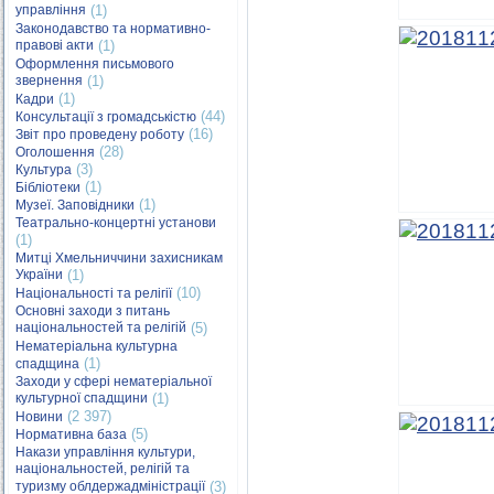
управління
(1)
Законодавство та нормативно-
правові акти
(1)
Оформлення письмового
звернення
(1)
(1)
Кадри
(44)
Консультації з громадськістю
(16)
Звіт про проведену роботу
(28)
Оголошення
(3)
Культура
(1)
Бібліотеки
(1)
Музеї. Заповідники
Театрально-концертні установи
(1)
Митці Хмельниччини захисникам
України
(1)
(10)
Національності та релігії
Основні заходи з питань
національностей та релігій
(5)
Нематеріальна культурна
(1)
спадщина
Заходи у сфері нематеріальної
культурної спадщини
(1)
(2 397)
Новини
(5)
Нормативна база
Накази управління культури,
національностей, релігій та
туризму облдержадміністрації
(3)