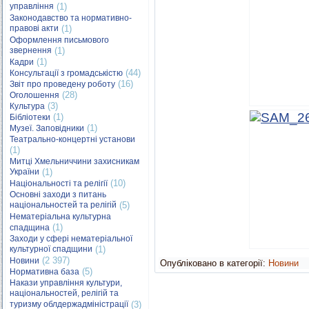
управління
(1)
Законодавство та нормативно-
правові акти
(1)
Оформлення письмового
звернення
(1)
(1)
Кадри
(44)
Консультації з громадськістю
(16)
Звіт про проведену роботу
(28)
Оголошення
(3)
Культура
(1)
Бібліотеки
(1)
Музеї. Заповідники
Театрально-концертні установи
(1)
Митці Хмельниччини захисникам
України
(1)
(10)
Національності та релігії
Основні заходи з питань
національностей та релігій
(5)
Нематеріальна культурна
(1)
спадщина
Заходи у сфері нематеріальної
культурної спадщини
(1)
(2 397)
Новини
Опубліковано в категорії:
Новини
(5)
Нормативна база
Накази управління культури,
національностей, релігій та
туризму облдержадміністрації
(3)