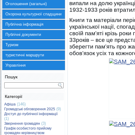
випали на долю українц
Оголошення (загальні)
1932-1933 років втратил
Охорона культурної спадщини
Книги та матеріали пер
Публічна інформація
української нації, спогад
своїй пам’яті крізь роки
Публічні документи
33років – все це предст
Туризм
зберегти пам’ять про жахл
обов’язок усіх та кожног
туристичні маршрути
Управління
Пошук
Категорії
(146)
Афіша
(9)
Громадські обговорення 2025
Доступ до публічної інформації
(1)
(3)
Звернення громадян
Графік особистого прийому
громадян керівництвом