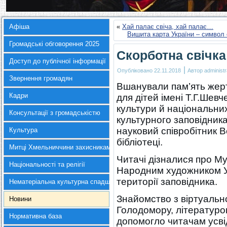
Афіша
«
Хай палає свіча, хай палає…
Вишита карта України – символ
Громадські обговорення 2025
Скорботна свічка 
Доступ до публічної інформації
|
Опубліковано
22.11.2018
Автор
administr
Звернення громадян
Вшанували пам’ять жерт
Кадри
для дітей імені Т.Г.Шев
культури й національни
Консультації з громадськістю
культурного заповідник
науковий співробітник 
Культура
бібліотеці.
Митці Хмельниччини захисникам України
Читачі дізналися про М
Національності та релігії
Народним художником У
території заповідника.
Нематеріальна культурна спадщина
Знайомство з віртуаль
Новини
Голодомору, літературо
Нормативна база
допомогло читачам усві