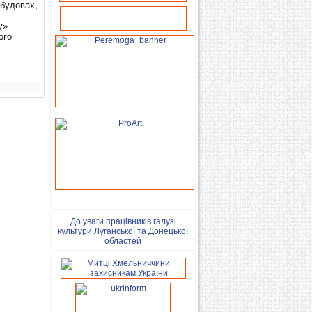
обудовах,
у».
ого
До уваги працівників галузі
культури Луганської та Донецької
областей