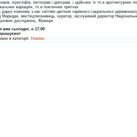
наків, ієрогліфів, піктограм і ідеограм, і здійснює їх то в архітектурних п
кальних варіаціях, то в поетичних притчах.
дарує кожному з нас світове цвітіння чарівного сакрального церемоніал
 Маркаде, мистецтвознавець, куратор, заслужений директор Національн
аукових досліджень, Франція
я вже сьогодні, о 17.00
прошуємо!
ано в категорії:
Новини