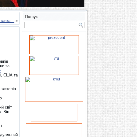
Пошук
ставка…
»
овпів
ни за
у
ії, США та
 жителів
ю
й світ
. Він
і
відуальний