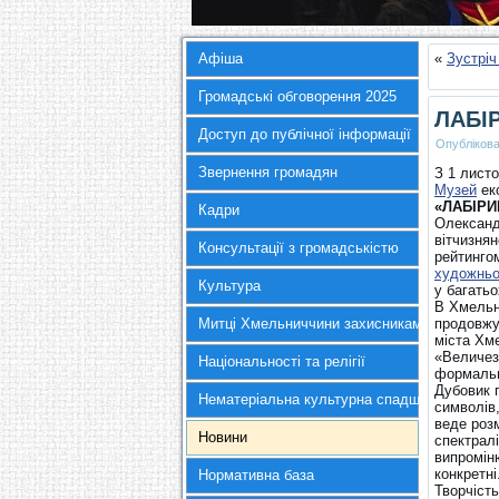
Афіша
«
Зустріч
Громадські обговорення 2025
ЛАБІ
Доступ до публічної інформації
Опубліков
Звернення громадян
З 1 листо
Музей
ек
«ЛАБІРИ
Кадри
Олександ
вітчизнян
Консультації з громадськістю
рейтингом
художньо
Культура
у багатьо
В Хмельни
Митці Хмельниччини захисникам України
продовжу
міста Хме
«Величез
Національності та релігії
формальн
Дубовик 
Нематеріальна культурна спадщина
символів,
веде розм
Новини
спектрал
випроміню
конкретні
Нормативна база
Творчість