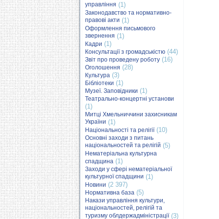
управління
(1)
Законодавство та нормативно-
правові акти
(1)
Оформлення письмового
звернення
(1)
(1)
Кадри
(44)
Консультації з громадськістю
(16)
Звіт про проведену роботу
(28)
Оголошення
(3)
Культура
(1)
Бібліотеки
(1)
Музеї. Заповідники
Театрально-концертні установи
(1)
Митці Хмельниччини захисникам
України
(1)
(10)
Національності та релігії
Основні заходи з питань
національностей та релігій
(5)
Нематеріальна культурна
(1)
спадщина
Заходи у сфері нематеріальної
культурної спадщини
(1)
(2 397)
Новини
(5)
Нормативна база
Накази управління культури,
національностей, релігій та
туризму облдержадміністрації
(3)