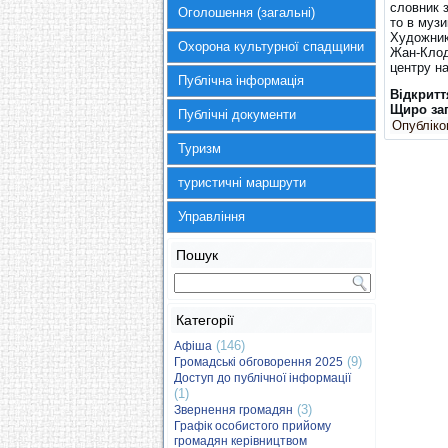
словник з
Оголошення (загальні)
то в музи
Художник 
Охорона культурної спадщини
Жан-Клод
центру н
Публічна інформація
Відкритт
Щиро за
Публічні документи
Опубліков
Туризм
туристичні маршрути
Управління
Пошук
Категорії
(146)
Афіша
(9)
Громадські обговорення 2025
Доступ до публічної інформації
(1)
(3)
Звернення громадян
Графік особистого прийому
громадян керівництвом