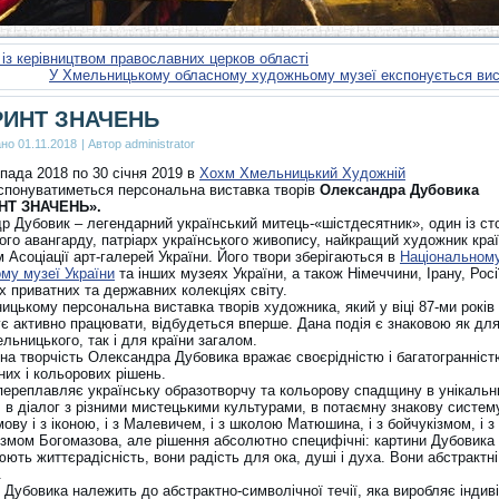
 із керівництвом православних церков області
У Хмельницькому обласному художньому музеї експонується ви
РИНТ ЗНАЧЕНЬ
ано
01.11.2018
|
Автор
administrator
пада 2018 по 30 січня 2019 в
Хохм Хмельницький Художній
спонуватиметься персональна виставка творів
Олександра Дубовика
НТ ЗНАЧЕНЬ».
р Дубовик – легендарний український митець-«шістдесятник», один із ст
ого авангарду, патріарх українського живопису, найкращий художник краї
 Асоціації арт-галерей України. Його твори зберігаються в
Національном
му музеї України
та інших музеях України, а також Німеччини, Ірану, Рос
х приватних та державних колекціях світу.
цькому персональна виставка творів художника, який у віці 87-ми років
є активно працювати, відбудеться вперше. Дана подія є знаковою як для
льницького, так і для країни загалом.
на творчість Олександра Дубовика вражає своєрідністю і багатогранніст
их і кольорових рішень.
переплавляє українську образотворчу та кольорову спадщину в унікальни
 в діалог з різними мистецькими культурами, в потаємну знакову систему
ову і з іконою, і з Малевичем, і з школою Матюшина, і з бойчукізмом, і з
ізмом Богомазова, але рішення абсолютно специфічні: картини Дубовика
ють життєрадісність, вони радість для ока, душі і духа. Вони абстрактні 
.
 Дубовика належить до абстрактно-символічної течії, яка виробляє інди