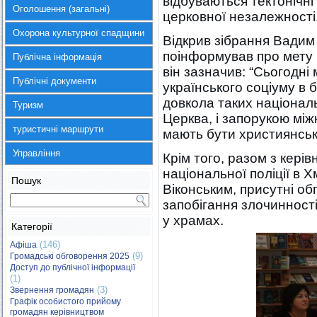
відбуваються тектонічні
Оголошення (загальні)
церковної незалежності
Охорона культурної спадщини
Відкрив зібрання Вадим
поінформував про мету і
Публічна інформація
він зазначив: “Сьогодні 
Публічні документи
українського соціуму в 
довкола таких національ
Туризм
Церква, і запорукою мі
туристичні маршрути
мають бути християнські
Управління
Крім того, разом з кері
національної поліції в 
Пошук
Віконським, присутні об
запобігання злочинност
у храмах.
Категорії
(146)
Афіша
(9)
Громадські обговорення 2025
Доступ до публічної інформації
(1)
(3)
Звернення громадян
Графік особистого прийому
громадян керівництвом