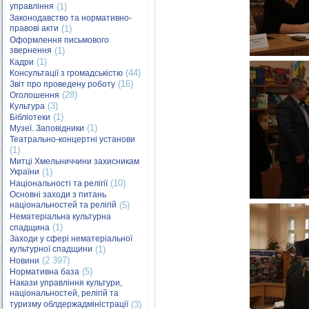
управління
(1)
Законодавство та нормативно-
правові акти
(1)
Оформлення письмового
звернення
(1)
(1)
Кадри
(44)
Консультації з громадськістю
(16)
Звіт про проведену роботу
(28)
Оголошення
(3)
Культура
(1)
Бібліотеки
(1)
Музеї. Заповідники
Театрально-концертні установи
(1)
Митці Хмельниччини захисникам
України
(1)
(10)
Національності та релігії
Основні заходи з питань
національностей та релігій
(5)
Нематеріальна культурна
(1)
спадщина
Заходи у сфері нематеріальної
культурної спадщини
(1)
(2 397)
Новини
(5)
Нормативна база
Накази управління культури,
національностей, релігій та
туризму облдержадміністрації
(3)