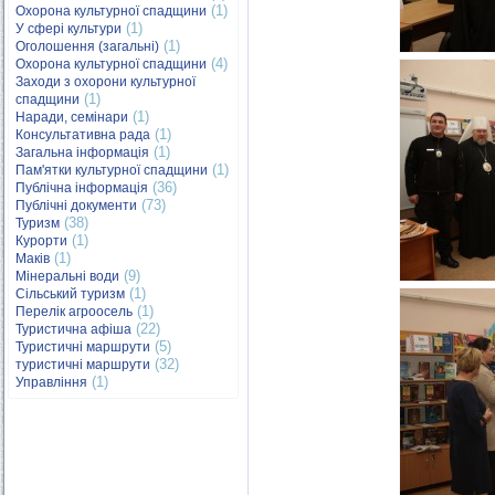
(1)
Охорона культурної спадщини
(1)
У сфері культури
(1)
Оголошення (загальні)
(4)
Охорона культурної спадщини
Заходи з охорони культурної
(1)
спадщини
(1)
Наради, семінари
(1)
Консультативна рада
(1)
Загальна інформація
(1)
Пам'ятки культурної спадщини
(36)
Публічна інформація
(73)
Публічні документи
(38)
Туризм
(1)
Курорти
(1)
Маків
(9)
Мінеральні води
(1)
Сільський туризм
(1)
Перелік агроосель
(22)
Туристична афіша
(5)
Туристичні маршрути
(32)
туристичні маршрути
(1)
Управління