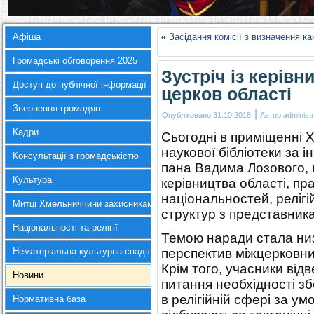
Афіша
«
Засідання комісії з визначення к
Громадські обговорення 2025
Зустріч із керів
Доступ до публічної інформації
церков області
Звернення громадян
|
Опубліковано
31.10.2018
Автор
administr
Кадри
Сьогодні в приміщенні 
наукової бібліотеки за 
Консультації з громадськістю
пана Вадима Лозового, 
Культура
керівництва області, пр
національностей, релігі
Митці Хмельниччини захисникам України
структур з представник
Національності та релігії
Темою наради стала низ
Нематеріальна культурна спадщина
перспектив міжцерковни
Крім того, учасники ві
Новини
питання необхідності з
в релігійній сфері за ум
Нормативна база